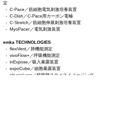
定
-
C-Pace／筋細胞電気刺激培養装置
- C-Dish／C-Pace用カーボン電極
-
C-Stretch／筋細胞伸展刺激培養装置
​ -
MyoPacer／電気刺激装置
emka TECHNOLOGIES
- flexiVent／肺機能測定
- vivoFlow+／呼吸機能測定
- inExpose／吸入暴露装置
- expoCube／細胞暴露装置
- physioLens／精密肺スライスイメージング
システム
- easyTEL+／非侵襲テレメトリー
- ecgTUNNEL／非侵襲心電図レコーディング
etaluma
​
- LS850／3色蛍光顕微鏡XY自動ステージ＋
AFモデル
-
LS820／3色蛍光顕微鏡AFモデル
- Lumi／バイオルミネセンス顕微鏡