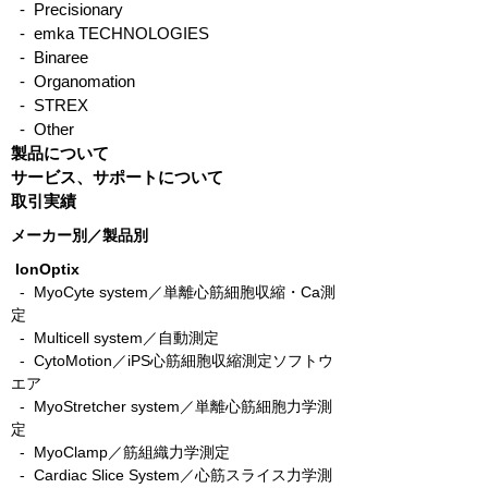
- Precisionary
- emka TECHNOLOGIES
- Binaree
- Organomation
- STREX
- Other
製品について
サービス、サポートについて
取引実績
メーカー別／製品別
IonOptix
- MyoCyte system／単離心筋細胞収縮・Ca測
定
-
Multicell system／自動測定
-
CytoMotion／iPS心筋細胞収縮測定ソフトウ
エア
-
MyoStretcher system／単離心筋細胞力学測
定
-
MyoClamp／筋組織力学測定
-
Cardiac Slice System／心筋スライス力学測