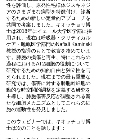
性を評価し、原発性毛様体ジスキネジ
アのさまざまな病型を特徴付け、診断
するための新しい定量的アプローチを
共同で考案しました。キオッチョリ博
士は2018年にイェール大学医学部に採
用され、現在は呼吸器・クリティカル
ケア・睡眠医学部門のNaftali Kaminski
教授の指導のもとで教官を務めていま
す。肺胞の損傷と再生、特にこれらの
過程におけるAT2細胞の役割について
研究するための知的自由と独立性を与
えられました。現在までの最も重要な
研究では、傷害に対する肺胞幹細胞の
動的な時空間的調整を定義する研究を
主導し、肺胞傷害反応が調整される新
たな細胞メカニズムとしてこれらの細
胞の運動性を発見しました。
このウェビナーでは、キオッチョリ博
士は次のことを話します：