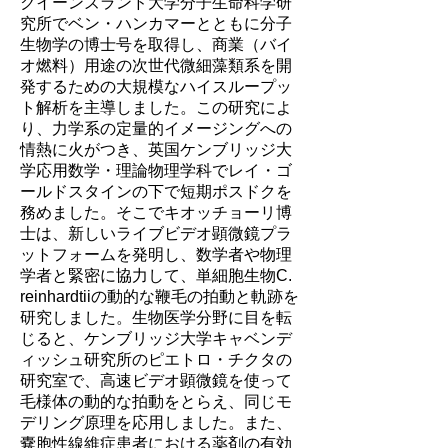
クイーンズランド大学分子生命科学研
究所でベン・ハンカマーとともに分子
生物学の博士号を取得し、商業（バイ
オ燃料）用途の次世代微細藻類系を開
発するための大規模なハイスループッ
ト解析を主導しました。この研究によ
り、力学系の定量的イメージングへの
情熱に火がつき、英国ケンブリッジ大
学応用数学・理論物理学科でレイ・ゴ
ールドスタインの下で短期ポスドクを
務めました。そこでキオッチョーリ博
士は、新しいライブビデオ顕微鏡プラ
ットフォームを発明し、数学者や物理
学者と緊密に協力して、単細胞生物C.
reinhardtiiの動的な鞭毛の拍動と軌跡を
研究しました。生物医学分野に目を転
じると、ケンブリッジ大学キャベンデ
ィッシュ研究所のピエトロ・チクタの
研究室で、高速ビデオ顕微鏡を使って
毛様体の動的な拍動をとらえ、同じモ
デリング原理を応用しました。また、
嚢胞性線維症患者における薬剤の有効