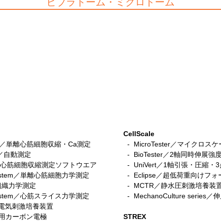
ビブラトーム・ミクロトーム
CellScale
stem／単離心筋細胞収縮・Ca測定
- MicroTester／マイクロ
tem／自動測定
- BioTester／2軸同時伸展強
n／iPS心筋細胞収縮測定ソフトウエア
- UniVert／1軸引張・圧縮
r system／単離心筋細胞力学測定
- Eclipse／超低荷重向けフ
筋組織力学測定
-
MCTR／静水圧刺激培養装
ce System／心筋スライス力学測定
- MechanoCulture seri
細胞電気刺激培養装置
ace用カーボン電極
STREX