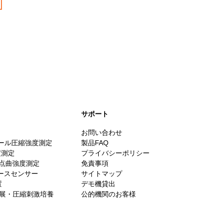
​サポート
お問い合わせ
スケール圧縮強度測定
製品FAQ
度測定
プライバシーポリシー
・3点曲強度測定
免責事項
ォースセンサー
サイトマップ
置
デモ機貸出
es／伸展・圧縮刺激培養
公的機関のお客様