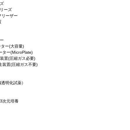
ーズ
シリーズ
フリーザー
置
ター
ーター(大容量)
(MicroPlate)
生装置(圧縮ガス必要)
発生装置(圧縮ガス不要)
d（組織透明化試薬）
法3次元培養