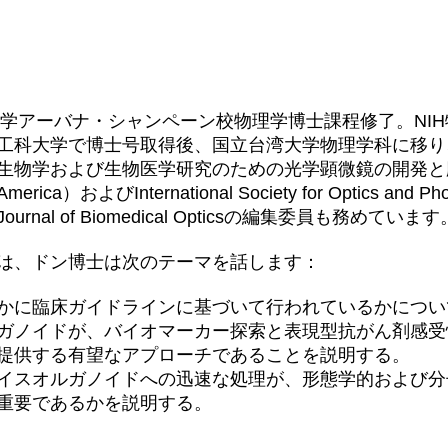
イ大学アーバナ・シャンペーン校物理学博士課程修了。NI
工科大学で博士号取得後、国立台湾大学物理学科に移り
生物学および生物医学研究のための光学顕微鏡の開発と応用
of America）およびInternational Society for Optics and
rnal of Biomedical Opticsの編集委員も務めています
は、ドン博士は次のテーマを話します：
かに臨床ガイドラインに基づいて行われているかについ
ガノイドが、バイオマーカー探索と表現型抗がん剤感受
提供する有望なアプローチであることを説明する。
イスオルガノイドへの迅速な処理が、形態学的および分
重要であるかを説明する。