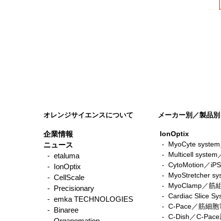
オレンジサイエンスについて
メーカー別／製品別
企業情報
IonOptix
- MyoCyte sy
ニュース
-
Multicell sys
- etaluma
-
CytoMotio
- IonOptix
-
MyoStretche
- CellScale
-
MyoClamp／
- Precisionary
-
Cardiac Sli
- emka TECHNOLOGIES
-
C-Pace／筋
- Binaree
- C-Dish／C-P
- Organomation