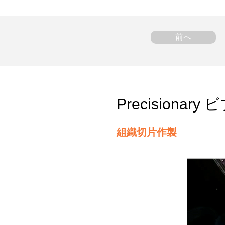
前へ
Precision
組織切片作製