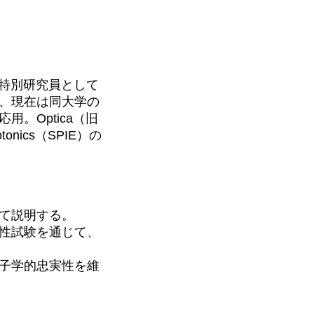
H特別研究員として
、現在は同大学の
。Optica（旧
 Photonics（SPIE）の
。
て説明する。
性試験を通じて、
子学的忠実性を維