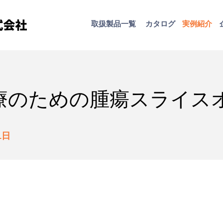
取扱​製品一覧
カタログ
​実例紹介
療のための腫瘍スライス
1日