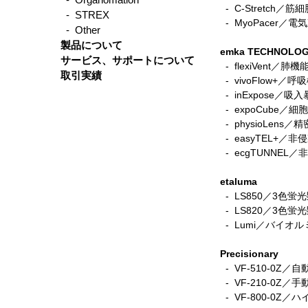
-
C-Stretch
- STREX
​ -
MyoPacer／
- Other
製品について
emka TECHNOLOG
サービス、サポートについて
- flexiVent／肺
取引実績
- vivoFlow+／
- inExpose／吸
- expoCube／
- physioLen
- easyTEL+／
- ecgTUNNE
etaluma
​
- LS850／3色
-
LS820／3色蛍
- Lumi／バイオ
Precisionary
​
- VF-510-0Z
- VF-210-0Z
- VF-800-0