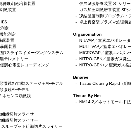
／筋細胞伸展刺激培養装置
- 伸展刺激培養装置 STシリ
電気刺激装置
-
ガス加圧刺激培養装置 SP
- 凍結温度制御プログラム・
IES
- 卓上真空型プラズマ処理装
機能測定
呼吸機能測定
Organomation
入暴露装置
- N-EVAP／窒素エバポレー
細胞暴露装置
- MULTIVAP／窒素エバポレ
s／精密肺スライスイメージングシステム
- MICROVAP／窒素エバポレーター
非侵襲テレメトリー
- NITRO-GEN／窒素ガス発
L／非侵襲心電図レコーディング
- NITRO-GEN+／窒素ガス
Binaree
蛍光顕微鏡XY自動ステージ＋AFモデル
- Tissue Clearing Rapi
光顕微鏡AFモデル
ルミネセンス顕微鏡
Tissue By Net
- NM14-2／ネットモールド
／自動組織切片スライサー
／手動組織切片スライサー
Z／ハイスループット組織切片スライサー