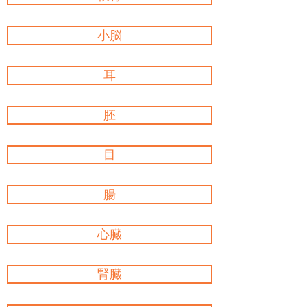
小脳
耳
胚
目
腸
心臓
腎臓