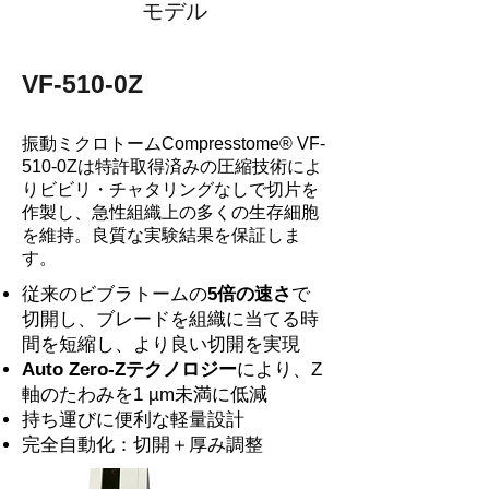
モデル
VF-510-0Z
振動ミクロトームCompresstome® VF-
510-0Zは特許取得済みの圧縮技術によ
りビビリ・チャタリングなしで切片を
作製し、急性組織上の多くの生存細胞
を維持。良質な実験結果を保証しま
す。
従来のビブラトームの
5倍の速さ
で
切開し、ブレードを組織に当てる時
間を短縮し、より良い切開を実現
Auto Zero-Zテクノロジー
により、Z
軸のたわみを1 µm未満に低減
持ち運びに便利な軽量設計
完全自動化：切開＋厚み調整