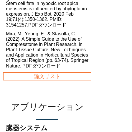
Stem cell fate in hypoxic root apical
meristems is influenced by phytoglobin
expression. J Exp Bot. 2020 Feb
19;71(4):
1350-1362
. PMID:
31541257
.
PDFダウンロード
Mira, M., Yeung, E., & Stasolla, C.
(2022). A Simple Guide to the Use of
Compresstome in Plant Research. In
Plant Tissue Culture: New Techniques
and Application in Horticultural Species
of Tropical Region (pp. 63-74). Springer
Nature.​
PDFダウンロード
論文リスト
アプリケーション
臓器システム