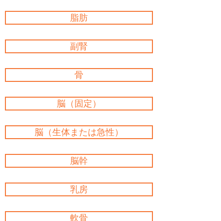
脂肪
副腎
骨
脳（固定）
脳（生体または急性）
脳幹
乳房
軟骨