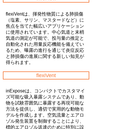
flexiVentは、揮発性物質による肺損傷
（塩素、サリン、マスタードなど）に
焦点を当てた幅広いアプリケーション
に使用されています。中心気道と末梢
気道の測定が可能で、投与量の推定と
自動化された用量反応機能を備えてい
るため、曝露の進行を通じて炎症反応
と肺損傷の進展に関する新しい知見が
得られます。
flexiVent
inExposeは、コンパクトでカスタマイ
ズ可能な吸入暴露システムであり、動
物を試験雰囲気に暴露する再現可能な
方法を提供し、適切で実用的な動物モ
デルを作成します。空気流量とエアロ
ゾル発生装置を制御することにより、
標的エアロゾル送達のために特別に設