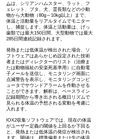
ム
は、シリアンハムスター、ラット、フ
ェレット、ブタ、犬、霊長類などの小動
物から大動物（80g～10kg以上）まで、
体温と活動量をリアルタイムでモニター
し、捕捉します。体温と活動量は、げっ
歯類では最大150日間、大型動物では最大
285日間連続記録されます。
発熱または低体温が検出された場合、ソ
フトウェアはあらかじめ設定された技術
者またはディレクターのリスト（治療ま
たは動物福祉の安楽死基準用）に自動電
子メールを送信し、モニタリング画面に
点滅警告を表示し、モニタリングコンピ
ュータでサウンドアラームを作動させる
ことができます。解析は、ベースライン
記録期間から導き出される概日リズムで
見られる体温の予想される変動を考慮に
入れます。
IOX2収集ソフトウェアでは、現在の体温
がユーザー定義の閾値を上回るか下回る
と、発熱または低体温の発症が検出され
ます。閾値は、標準偏差または生の体温