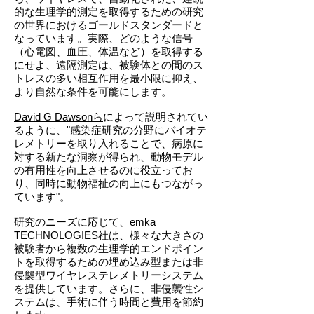
的な生理学的測定を取得するための研究
の世界におけるゴールドスタンダードと
なっています。実際、どのような信号
（心電図、血圧、体温など）を取得する
にせよ、遠隔測定は、被験体との間のス
トレスの多い相互作用を最小限に抑え、
より自然な条件を可能にします。
David G Dawsonら
によって説明されてい
るように、"感染症研究の分野にバイオテ
レメトリーを取り入れることで、病原に
対する新たな洞察が得られ、動物モデル
の有用性を向上させるのに役立ってお
り、同時に動物福祉の向上にもつながっ
ています"。
研究のニーズに応じて、emka
TECHNOLOGIES社は、様々な大きさの
被験者から複数の生理学的エンドポイン
トを取得するための埋め込み型または非
侵襲型ワイヤレステレメトリーシステム
を提供しています。さらに、非侵襲性シ
ステムは、手術に伴う時間と費用を節約