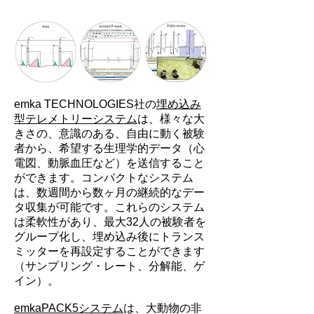
emka TECHNOLOGIES社の
埋め込み
型テレメトリーシステム
は、様々な大
きさの、意識のある、自由に動く被験
者から、希望する生理学的データ（心
電図、動脈血圧など）を送信すること
ができます。コンパクトなシステム
は、数週間から数ヶ月の継続的なデー
タ収集が可能です。これらのシステム
は柔軟性があり、最大32人の被験者を
グループ化し、埋め込み後にトランス
ミッターを再設定することができます
（サンプリング・レート、分解能、ゲ
イン）。
emkaPACK5システム
は、大動物の非