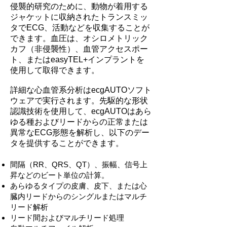
侵襲的研究のために、動物が着用する
ジャケットに収納されたトランスミッ
タでECG、活動などを収集することが
できます。血圧は、オシロメトリック
カフ（非侵襲性）、血管アクセスポー
ト、またはeasyTEL+インプラントを
使用して取得できます。
詳細な心血管系分析はecgAUTOソフト
ウェアで実行されます。先駆的な形状
認識技術を使用して、ecgAUTOはあら
ゆる種およびリードからの正常または
異常なECG形態を解析し、以下のデー
タを提供することができます。
間隔（RR、QRS、QT）、振幅、信号上
昇などのビート単位の計算。
あらゆるタイプの皮膚、皮下、または心
臓内リードからのシングルまたはマルチ
リード解析
リード間およびマルチリード処理