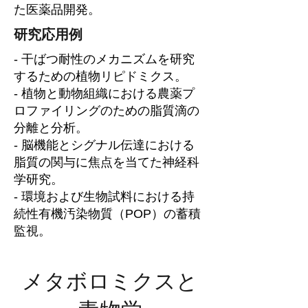
た医薬品開発。
研究応用例
- 干ばつ耐性のメカニズムを研究
するための植物リピドミクス。
- 植物と動物組織における農薬プ
ロファイリングのための脂質滴の
分離と分析。
- 脳機能とシグナル伝達における
脂質の関与に焦点を当てた神経科
学研究。
- 環境および生物試料における持
続性有機汚染物質（POP）の蓄積
監視。
メタボロミクスと