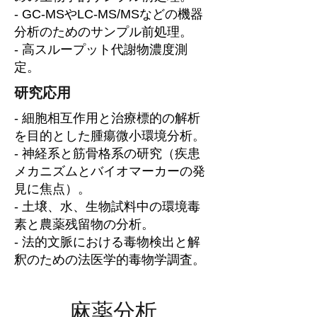
- GC-MSやLC-MS/MSなどの機器
分析のためのサンプル前処理。
- 高スループット代謝物濃度測
定。
研究応用
- 細胞相互作用と治療標的の解析
を目的とした腫瘍微小環境分析。
- 神経系と筋骨格系の研究（疾患
メカニズムとバイオマーカーの発
見に焦点）。
- 土壌、水、生物試料中の環境毒
素と農薬残留物の分析。
- 法的文脈における毒物検出と解
釈のための法医学的毒物学調査。
麻薬分析