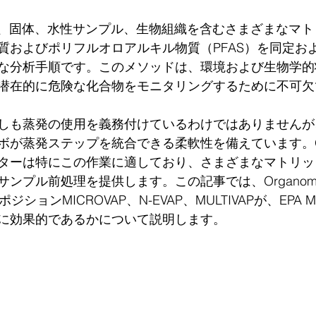
 1633は、固体、水性サンプル、生物組織を含むさまざまな
質およびポリフルオロアルキル物質（PFAS）を同定お
な分析手順です。このメソッドは、環境および生物学的
潜在的に危険な化合物をモニタリングするために不可欠
しも蒸発の使用を義務付けているわけではありませんが
が蒸発ステップを統合できる柔軟性を備えています。Orga
ターは特にこの作業に適しており、さまざまなマトリッ
ンプル前処理を提供します。この記事では、Organoma
ョンMICROVAP、N-EVAP、MULTIVAPが、EPA Met
に効果的であるかについて説明します。