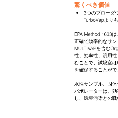
驚くべき価値
3つのブローダ
TurboVap
EPA Method 
正確で効率的なサンプ
MULTIVAPを含む
性、効率性、汎用性を
むことで、試験室はEP
を確保することがで
水性サンプル、固体サ
バポレーターは、効
し、環境汚染との戦