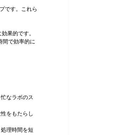
プです。これら
に効果的です。
時間で効率的に
。
多忙なラボのス
軟性をもたらし
ら処理時間を短