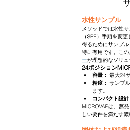
水性サンプル
メソッドでは水性サ
（SPE）手順を変
得るためにサンプル
特に有用です。この
ー
が理想的なソリュ
24ポジションMIC
容量： 
最大24
精度： 
サンプ
ます。
コンパクト設計
MICROVAPは、蒸
しい要件を満たす濃
固体および組織