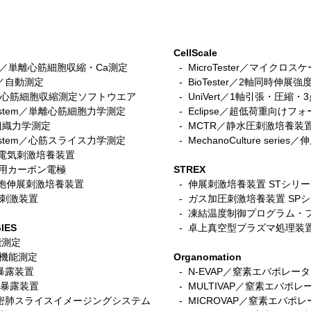
CellScale
stem／単離心筋細胞収縮・Ca測定
- MicroTester／マイクロ
tem／自動測定
- BioTester／2軸同時伸展強
n／iPS心筋細胞収縮測定ソフトウエア
- UniVert／1軸引張・圧縮
r system／単離心筋細胞力学測定
- Eclipse／超低荷重向けフ
筋組織力学測定
-
MCTR／静水圧刺激培養装
ce System／心筋スライス力学測定
- MechanoCulture seri
細胞電気刺激培養装置
ace用カーボン電極
STREX
／筋細胞伸展刺激培養装置
- 伸展刺激培養装置 STシリ
電気刺激装置
-
ガス加圧刺激培養装置 SP
- 凍結温度制御プログラム・
IES
- 卓上真空型プラズマ処理装
機能測定
呼吸機能測定
Organomation
入暴露装置
- N-EVAP／窒素エバポレー
細胞暴露装置
- MULTIVAP／窒素エバポレ
s／精密肺スライスイメージングシステム
- MICROVAP／窒素エバポレーター