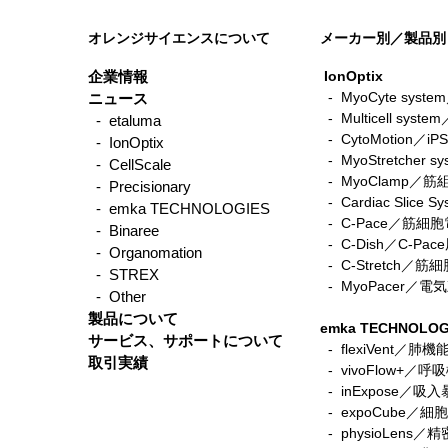
オレンジサイエンスについて
メーカー別／製品別
企業情報
IonOptix
- MyoCyte sy
ニュース
-
Multicell sys
- etaluma
-
CytoMotio
- IonOptix
-
MyoStretche
- CellScale
-
MyoClamp／
- Precisionary
-
Cardiac Sli
- emka TECHNOLOGIES
-
C-Pace／筋
- Binaree
- C-Dish／C-P
- Organomation
-
C-Stretch
- STREX
​ -
MyoPacer／
- Other
製品について
emka TECHNOLOG
サービス、サポートについて
- flexiVent／肺
取引実績
- vivoFlow+／
- inExpose／吸
- expoCube／
- physioLen