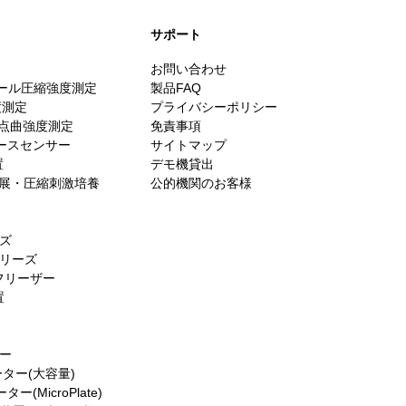
​サポート
お問い合わせ
スケール圧縮強度測定
製品FAQ
度測定
プライバシーポリシー
・3点曲強度測定
免責事項
ォースセンサー
サイトマップ
置
デモ機貸出
es／伸展・圧縮刺激培養
公的機関のお客様
ーズ
シリーズ
フリーザー
置
ター
ーター(大容量)
(MicroPlate)