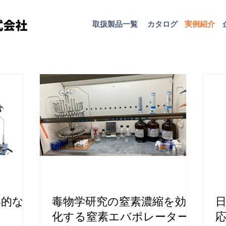
取扱​製品一覧
カタログ
​実例紹介
率的な試
毒物学研究の窒素濃縮を効率
日
化する窒素エバポレーター