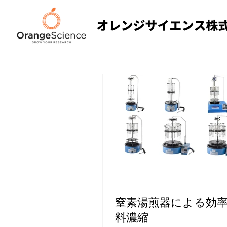
窒素湯煎器による効
料濃縮