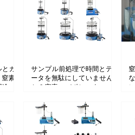
ルとガ
サンプル前処理で時間とデ
｜窒素
ータを無駄にしていません
用途別
か？窒素エバポレーターで
溶媒濃縮工程を効率化