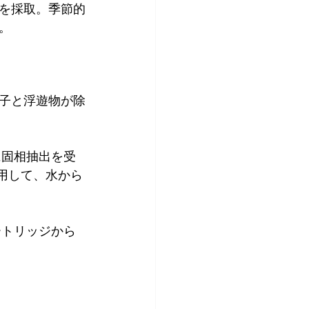
を採取。季節的
。
粒子と浮遊物が除
に固相抽出を受
使用して、水から
ートリッジから