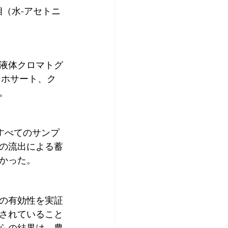
相（水-アセトニ
速液体クロマトグ
リホサート、ク
。
すべてのサンプ
の流出による蓄
かった。
の有効性を実証
されていること
らの結果は、農