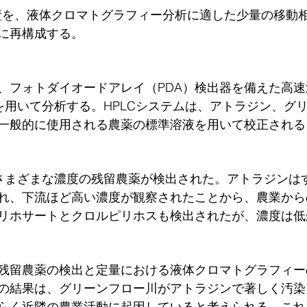
縮残渣を、液体クロマトグラフィー分析に適した少量の移動
に再構成する。
、フォトダイオードアレイ（PDA）検出器を備えた高
）を用いて分析する。HPLCシステムは、アトラジン、グ
一般的に使用される農薬の標準溶液を用いて校正される
、さまざまな濃度の残留農薬が検出された。アトラジンは
れ、下流ほど高い濃度が観察されたことから、農業から
リホサートとクロルピリホスも検出されたが、濃度は低
残留農薬の検出と定量における液体クロマトグラフィー
の結果は、グリーンフロー川がアトラジンで著しく汚染
らく近隣の農業活動に起因していると考えられる。これ