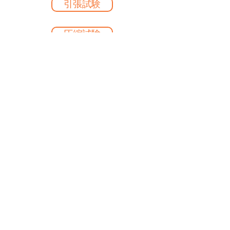
引張試験
圧縮試験
3点曲げ試験
引張強度
圧縮強度
機械的試験
強度測定
メカニカルテスト