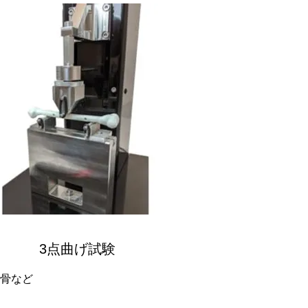
3点曲げ試験
骨など