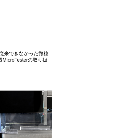
、従来できなかった微粒
oTesterの取り扱