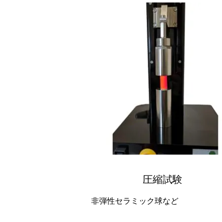
圧縮試験
非弾性セラミック球など