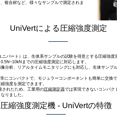
腱、複合材など、様々なサンプルで測定されま
UniVertによる圧縮強度測定
rt（ユニバート）は、生体系サンプルの試験を得意とする圧縮強度
.5N~10kNまでの圧縮強度測定に対応します。
画像分析、リアルタイムモニタリングにも対応し、生体サンプ
mと非常にコンパクトで、モジュラーコンポーネントも簡単に交換
圧縮強度を測定できます。
て開発されたため、工業用の
圧縮測定器
では実現できないコンパク
となりました。
圧縮強度測定機 - UniVertの特徴