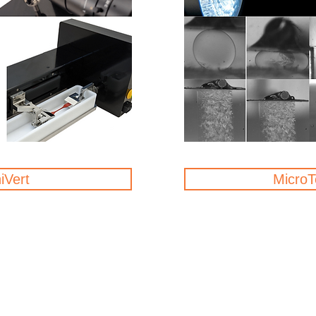
iVert
MicroT