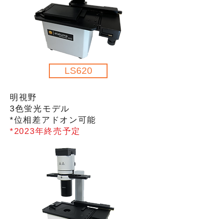
LS620
明視野
3色蛍光
​モデル
​*位相差アドオン可能
*2023
年終売予定