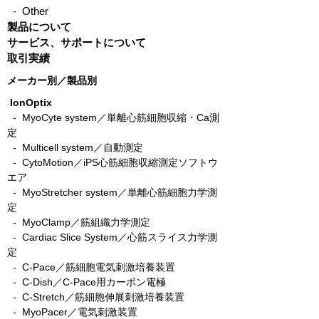
- Other
製品について
サービス、サポートについて
取引実績
メーカー別／製品別
IonOptix
- MyoCyte system／単離心筋細胞収縮・Ca測
定
-
Multicell system／自動測定
-
CytoMotion／iPS心筋細胞収縮測定ソフトウ
エア
-
MyoStretcher system／単離心筋細胞力学測
定
-
MyoClamp／筋組織力学測定
-
Cardiac Slice System／心筋スライス力学測
定
-
C-Pace／筋細胞電気刺激培養装置
- C-Dish／C-Pace用カーボン電極
-
C-Stretch／筋細胞伸展刺激培養装置
​ -
MyoPacer／電気刺激装置