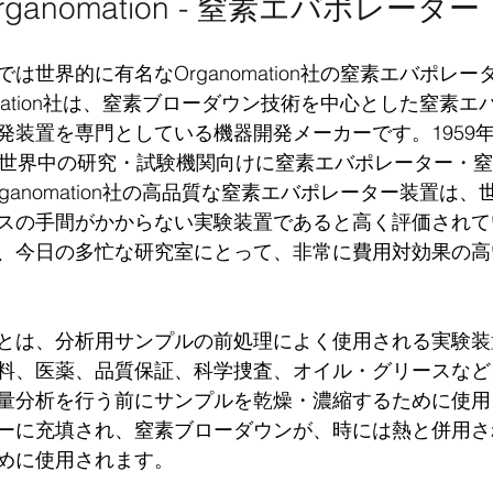
rganomation - 窒素エバポレーター
は世界的に有名なOrganomation社の窒素エバポレ
omation社は、窒素ブローダウン技術を中心とした窒素
発装置を専門としている機器開発メーカーです。1959
、世界中の研究・試験機関向けに窒素エバポレーター・
ganomation社の高品質な窒素エバポレーター装置は
スの手間がかからない実験装置であると高く評価されて
、今日の多忙な研究室にとって、非常に費用対効果の高
とは、分析用サンプルの前処理によく使用される実験装
料、医薬、品質保証、科学捜査、オイル・グリースなど
量分析を行う前にサンプルを乾燥・濃縮するために使用
ーに充填され、窒素ブローダウンが、時には熱と併用さ
めに使用されます。