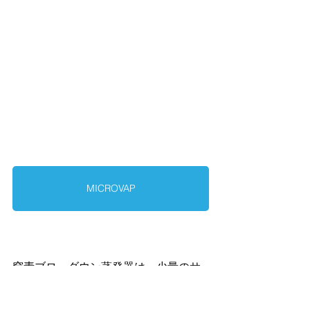
MICROVAP
窒素ブローダウン蒸発器は、少量のサ
ンプルや大量のサンプルの蒸発、複数