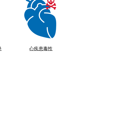
発
心疾患毒性