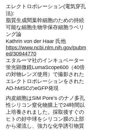
エレクトロポレーション(電気穿孔
法):
脂質生成間葉幹細胞のための持続
可能な細胞生物学保存細胞ラベリ
ング論
Kathrin von der Haar 氏他
https://www.ncbi.nlm.nih.gov/pubm
ed/30944770
エタルーマ社のインキュベーター
蛍光顕微鏡LumaScope600（40倍
の対物レンズ使用）で撮影された
エレクトロポレーションをされた
AD-hMSCのeGFP発現
内皮細胞はSiM Pore’s のナノ多孔
性シリコン窒化物膜上で24時間以
上培養されました。採取後すぐの
ヒトの好中球をシリコン膜の上部
から灌流し、強力な化学誘引物質