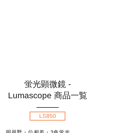
蛍光顕微鏡
-
Lumascope 商品一覧
LS850
明視野・位相差・3色蛍光