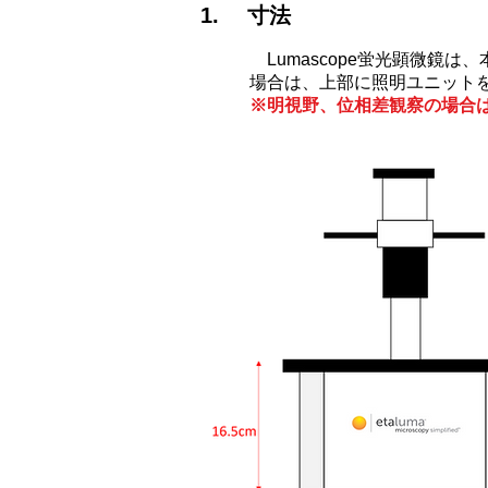
1. 寸法
​​
Lumascope蛍光顕微
場合は、上部に照明ユニット
※明視野、位相差観察の場合は