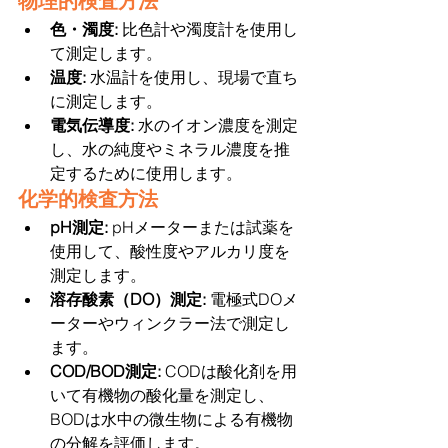
物理的検査方法
色・濁度: 
比色計や濁度計を使用し
て測定します。
温度: 
水温計を使用し、現場で直ち
に測定します。
電気伝導度:
 水のイオン濃度を測定
し、水の純度やミネラル濃度を推
定するために使用します。
化学的検査方法
pH測定:
 pHメーターまたは試薬を
使用して、酸性度やアルカリ度を
測定します。
溶存酸素（DO）測定: 
電極式DOメ
ーターやウィンクラー法で測定し
ます。
COD/BOD測定: 
CODは酸化剤を用
いて有機物の酸化量を測定し、
BODは水中の微生物による有機物
の分解を評価します。