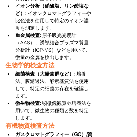
イオン分析（硝酸塩、リン酸塩な
ど）: 
イオンクロマトグラフィーや
比色法を使用して特定のイオン濃
度を測定します。
重金属検査: 
原子吸光光度計
（AAS）、誘導結合プラズマ質量
分析計（ICP-MS）などを用いて、
微量の金属を検出します。
生物学的検査方法
細菌検査（大腸菌群など）: 
培養
法、膜濾過法、酵素基質法を使用
して、特定の細菌の存在を確認し
ます。
微生物検査:
 顕微鏡観察や培養法を
用いて、微生物の種類と数を特定
します。
有機物質検査方法
ガスクロマトグラフィー（GC）/質