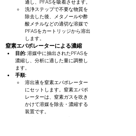
通し、PFASを吸着させます。
洗浄ステップで不要な物質を
除去した後、メタノールや酢
酸メチルなどの適切な溶媒で
PFASをカートリッジから溶出
します。
窒素エバポレーターによる濃縮
目的:
 溶媒中に抽出されたPFASを
濃縮し、分析に適した量に調整し
ます。
手順:
溶出液を窒素エバポレーター
にセットします。窒素エバポ
レーターは、窒素ガスを吹き
かけて溶媒を除去・濃縮する
装置です。
温度とガスフローを調整し、
溶媒を蒸発させます。高温す
ぎるとPFASが分解するリスク