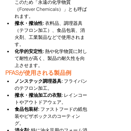
このため「永遠の化学物質
（Forever Chemicals）」とも呼ば
れます。
撥水・撥油性:
 衣料品、調理器具
（テフロン加工）、食品包装、消
火剤、工業製品などで使用されま
す。
化学的安定性:
 熱や化学物質に対し
て耐性が高く、製品の耐久性を向
上させます。
PFASが使用される製品例
ノンステック調理器具: 
フライパン
のテフロン加工。
撥水・撥油加工の衣類: 
レインコー
トやアウトドアウェア。
食品包装材:
 ファストフードの紙包
装やピザボックスのコーティン
グ。
消火剤: 
特に油火災用のフォーム消