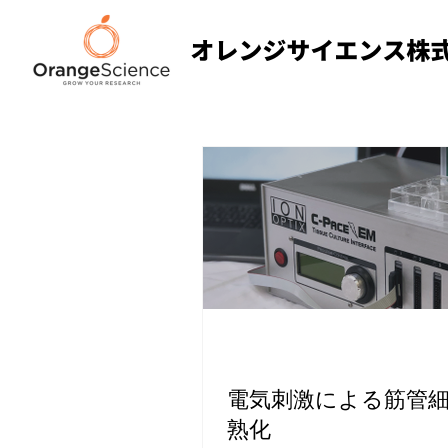
電気刺激による筋管
熟化