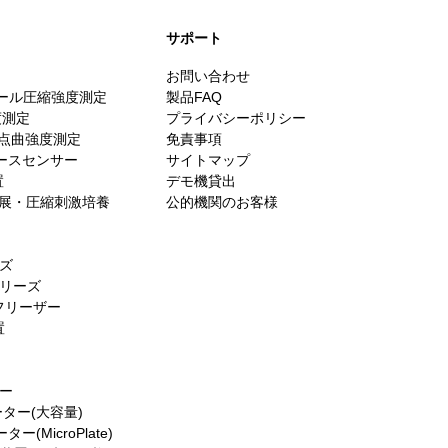
​サポート
お問い合わせ
スケール圧縮強度測定
製品FAQ
度測定
プライバシーポリシー
・3点曲強度測定
免責事項
ォースセンサー
サイトマップ
置
デモ機貸出
es／伸展・圧縮刺激培養
公的機関のお客様
ーズ
シリーズ
フリーザー
置
ター
ーター(大容量)
(MicroPlate)