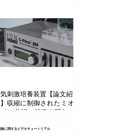
電気刺激培養装置【論文紹
介】収縮に制御されたミオ
カイン分泌の特徴を明らか
にする