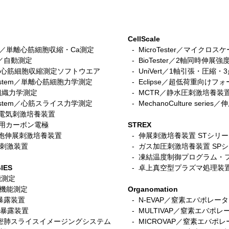
CellScale
stem／単離心筋細胞収縮・Ca測定
- MicroTester／マイクロ
tem／自動測定
- BioTester／2軸同時伸展強
n／iPS心筋細胞収縮測定ソフトウエア
- UniVert／1軸引張・圧縮
r system／単離心筋細胞力学測定
- Eclipse／超低荷重向けフ
筋組織力学測定
-
MCTR／静水圧刺激培養装
ce System／心筋スライス力学測定
- MechanoCulture seri
細胞電気刺激培養装置
ace用カーボン電極
STREX
／筋細胞伸展刺激培養装置
- 伸展刺激培養装置 STシリ
電気刺激装置
-
ガス加圧刺激培養装置 SP
- 凍結温度制御プログラム・
IES
- 卓上真空型プラズマ処理装
機能測定
呼吸機能測定
Organomation
入暴露装置
- N-EVAP／窒素エバポレー
細胞暴露装置
- MULTIVAP／窒素エバポレ
s／精密肺スライスイメージングシステム
- MICROVAP／窒素エバポレーター