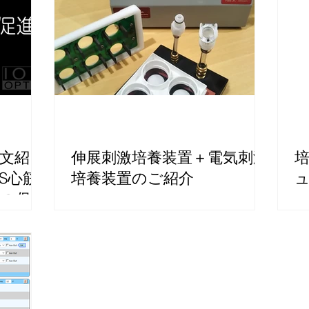
文紹
伸展刺激培養装置＋電気刺激
S心筋
培養装置のご紹介
熟の促進