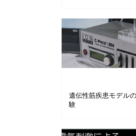
遺伝性筋疾患モデル
験