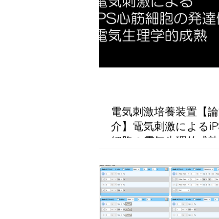
電気刺激培養装置【論
介】電気刺激によるiP
細胞の電気生理的成