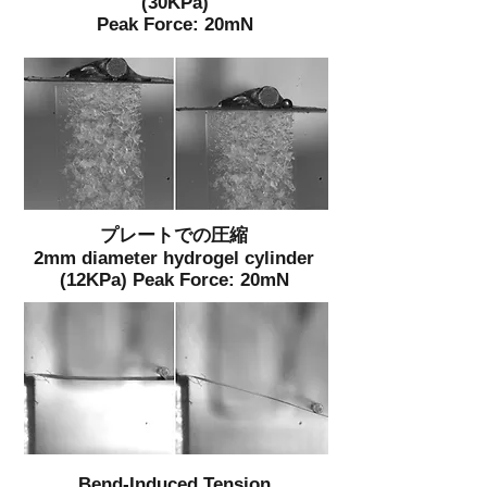
(30KPa)
Peak Force: 20mN
プレートでの圧縮
2mm diameter hydrogel cylinder
(12KPa) Peak Force: 20mN
Bend-Induced Tension