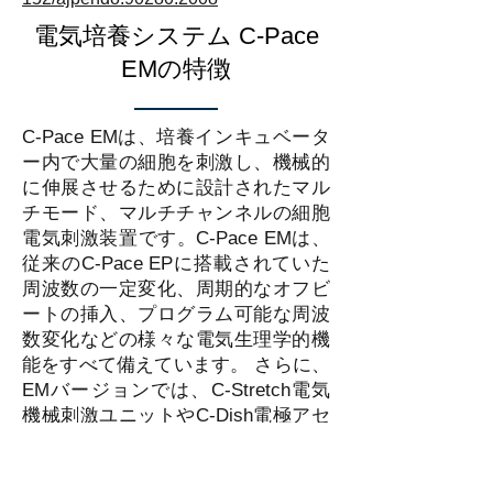
電気培養システム ​C-Pace
EMの特徴
C-Pace EMは、培養インキュベータ
ー内で大量の細胞を刺激し、機械的
に伸展させるために設計されたマル
チモード、マルチチャンネルの細胞
電気刺激装置です。C-Pace EMは、
従来のC-Pace EPに搭載されていた
周波数の一定変化、周期的なオフビ
ートの挿入、プログラム可能な周波
数変化などの様々な電気生理学的機
能をすべて備えています。 さらに、
EMバージョンでは、C-Stretch電気
機械刺激ユニットやC-Dish電極アセ
ンブリを制御することができます。
コントロールソフトウェア「C-Pace
Navigator」が付属し、USB通信が可