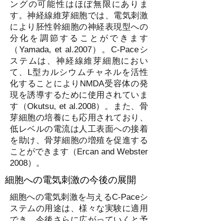
ングの可能性はほぼ無限にありま
す。神経線維芽細胞では、電気刺激
により胚性幹細胞の神経表現型への
分化を調節することができます
（Yamada, et al.2007）。C-Paceシ
ステムは、神経線維芽細胞におい
て、L型カルシウムチャネルを活性
化することによりNMDA受容体の発
現を誘導するために使用されていま
す（Okutsu, et al.2008）。また、骨
芽細胞の培養にも応用されており、
低レベルの電流は人工表面への接着
を助け、骨芽細胞の増殖を促進する
ことができます（Ercan and Webster
2008）。
細胞への電気刺激の今後の展開
細胞への電気刺激を与えるC-Paceシ
ステムの用途は、様々な実験に適用
でき、今後さらに広がっていくと予