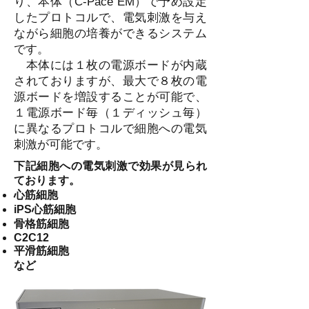
り、本体（C-Pace EM）で予め設定
したプロトコルで、電気刺激を与え
ながら細胞の培養ができるシステム
です。
本体には１枚の電源ボードが内蔵
されておりますが、最大で８枚の電
源ボードを増設することが可能で、
１電源ボード毎（１ディッシュ毎）
に異なるプロトコルで細胞への電気
刺激が可能です。
下記細胞への電気刺激で効果が見られ
ております。
心筋細胞
iPS心筋細胞
骨格筋細胞
C2C12
平滑筋細胞
など