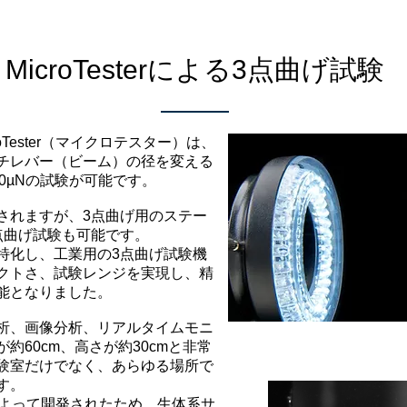
MicroTesterによる3点曲げ試験
Tester（マイクロテスター）は、
チレバー（ビーム）の径を変える
500µNの試験が可能です。
れますが、3点曲げ用のステー
点曲げ試験も可能です。
化し、工業用の3点曲げ試験機
クトさ、試験レンジを実現し、精
能となりました。
析、画像分析、リアルタイムモニ
約60cm、高さが約30cmと非常
験室だけでなく、あらゆる場所で
す。
究者によって開発されたため、生体系サ