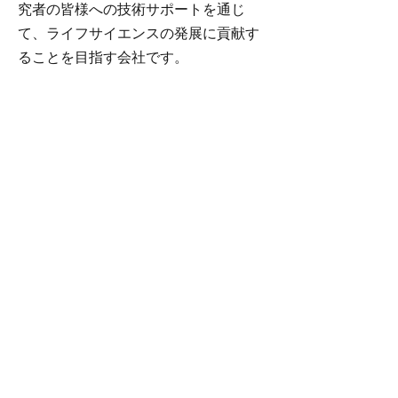
究者の皆様への技術サポートを通じ
て、ライフサイエンスの発展に貢献す
ることを目指す会社です。
この分野の装置は、日本が常に一番と
いうわけではありません。日本では国
内メーカーの製品が好まれています
が、おそらくアフターサービスの良さ
が大きな要因だと考えられます。欧米
で、より顕著な発展を見せている研究
機器を国内メーカーと同じレベルのサ
ポート体制でお使いいただければ、皆
様の研究をさらに効率化することがで
きるはずです。
オレンジサイエンスのスタッフは日本
で研究する皆様の研究の効率化を実現