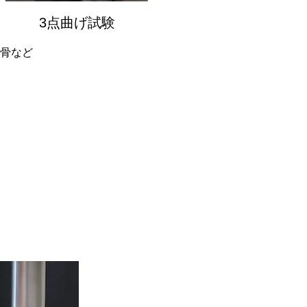
3点曲げ試験
骨など