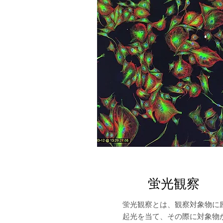
蛍光観察
蛍光観察とは、観察対象物に
起光を当て、その際に対象物