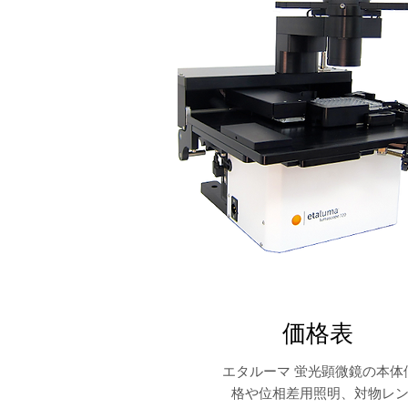
価格表
エタルーマ 蛍光顕微鏡の本体
格や位相差用照明、対物レ