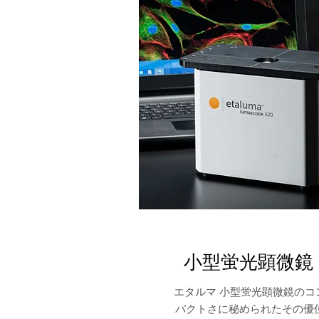
小型蛍光顕微鏡
エタルマ
小型蛍光顕微鏡
のコ
パクトさに秘められたその優