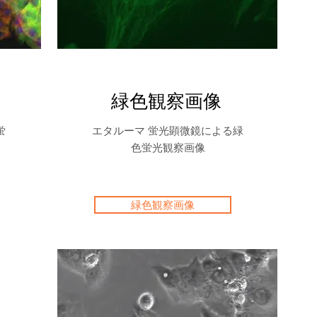
緑色観察画像
蛍
エタルーマ 蛍光顕微鏡による緑
色蛍光観察画像
緑色観察画像