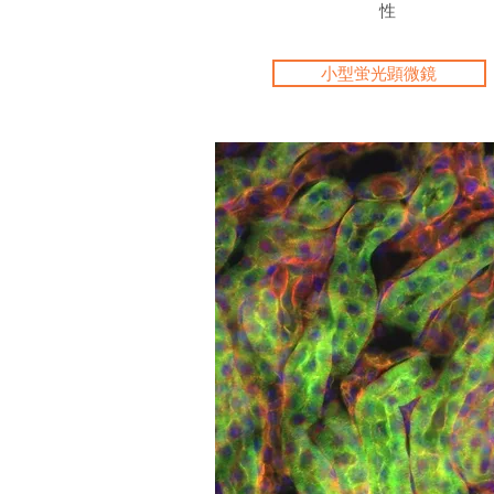
性
小型蛍光顕微鏡