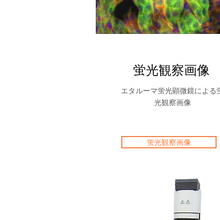
蛍光観察画像
エタルーマ蛍光顕微鏡による
光観察画像
蛍光観察画像