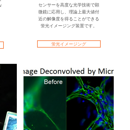
センサーを高度な光学技術で顕
メ
微鏡に応用し、理論上最大値付
。
近の解像度を得ることができる
蛍光イメージング装置です。
蛍光イメージング