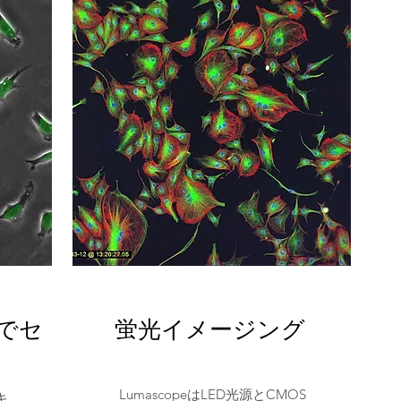
でセ
蛍光イメージング
LumascopeはLED光源とCMOS
キ