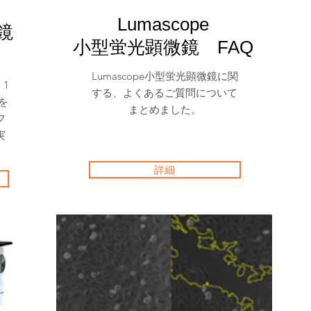
Lumascope
顕微鏡
小型蛍光顕微鏡 FAQ
Lumascope小型蛍光顕微鏡に関
、1
する、よくあるご質問について
を
まとめました。
フ
実
詳細