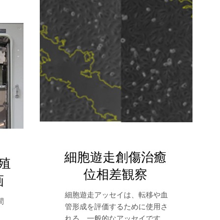
細胞遊走創傷治癒
殖
位相差観察
画
細胞遊走アッセイは、転移や血
間
管形成を評価するために使用さ
、
れる、一般的なアッセイです。