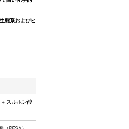
生態系およびヒ
 + スルホン酸
（PFSA）