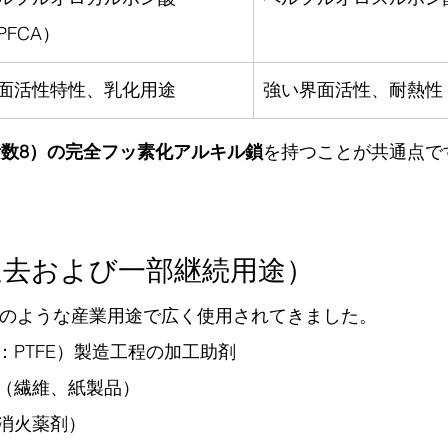
PFCA）
面活性特性、乳化用途
強い界面活性、耐熱性
素数8）の完全フッ素化アルキル鎖
を持つことが共通点で
過去および一部継続用途）
以下のような産業用途で広く使用されてきました。
：PTFE）製造工程の加工助剤
（繊維、紙製品）
消火薬剤）