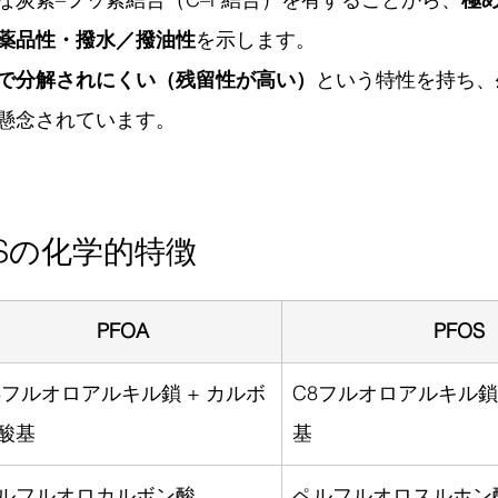
薬品性・撥水／撥油性
を示します。
で分解されにくい（残留性が高い）
という特性を持ち、
懸念されています。
OSの化学的特徴
PFOA
PFOS
8フルオロアルキル鎖 + カルボ
C8フルオロアルキル鎖
酸基
基
ルフルオロカルボン酸
ペルフルオロスルホン酸