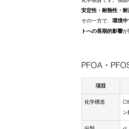
安定性・耐熱性・耐
その一方で、
環境中
トへの長期的影響
が
PFOA・PF
項目
化学構造
C
ン
分類
ペ