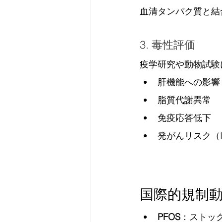
血清タンパク質と結
3. 毒性評価
疫学研究や動物試験
肝機能への影響
脂質代謝異常
免疫応答低下
発がんリスク（
国際的規制
PFOS
：ストッ