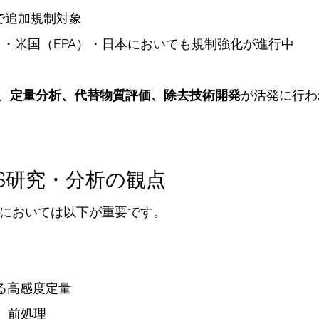
で追加規制対象
H）・米国（EPA）・日本においても規制強化が進行中
、
定量分析、代替物質評価、除去技術開発
が活発に行わ
OS研究・分析の観点
研究においては以下が重要です。
よる高感度定量
）前処理