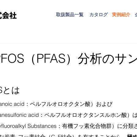
取扱​製品一覧
カタログ
​実例紹介
PFOS（PFAS）分析のサ
OSとは
ooctanoic acid：ペルフルオロオクタン酸）および
ooctanesulfonic acid：ペルフルオロオクタンスルホン
 Polyfluoroalkyl Substances：有機フッ素化合物群）
な炭素–フッ素結合（C–F結合）を有することから、
極