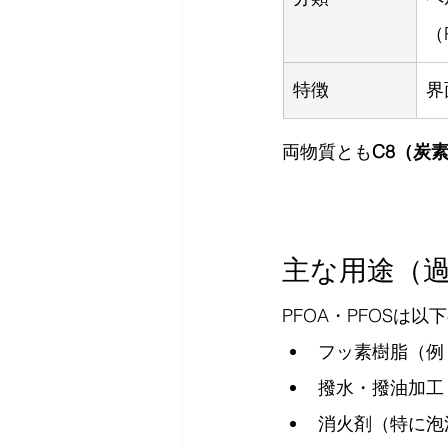
（
特徴
界
両物質とも
C8（炭
主な用途（
PFOA・PFOSは
フッ素樹脂（例
撥水・撥油加工
消火剤（特に泡