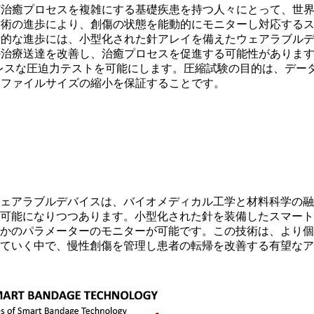
ど治癒プロセスを複雑にする基礎疾患を持つ人々にとって、世
技術の進歩により、創傷の状態を能動的にモニターし対応する
新的な進歩には、小型化された針アレイを備えたウェアラブル
療送達を改善し、治癒プロセスを促進する可能性があります。さら
シームレスな圧迫力テストを可能にします。圧縮試験の目的は、デ
とファイルサイズの縮小を保証することです。
ウェアラブルデバイスは、バイオメディカル工学と材料科学の融
現可能になりつつあります。小型化された針を装備したスマート
つかのパラメーターのモニターが可能です。この技術は、より個
ていく中で、慢性創傷を管理し患者の転帰を改善する有望なア