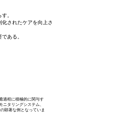
らす。
別化されたケアを向上さ
要である。
癒過程に積極的に関与す
モニタリングシステム、
術の顕著な例となっていま