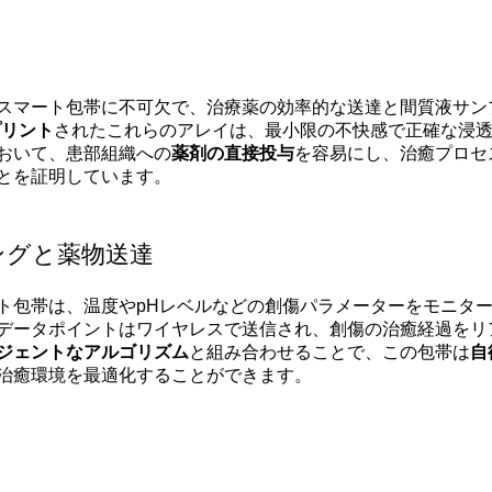
スマート包帯に不可欠で、治療薬の効率的な送達と間質液サン
プリント
されたこれらのアレイは、最小限の不快感で正確な浸
おいて、患部組織への
薬剤の直接投与
を容易にし、治癒プロセ
とを証明しています。
ングと薬物送達
ト包帯は、温度やpHレベルなどの創傷パラメーターをモニタ
データポイントはワイヤレスで送信され、創傷の治癒経過をリ
ジェントなアルゴリズム
と組み合わせることで、この包帯は
自
治癒環境を最適化することができます。
ン