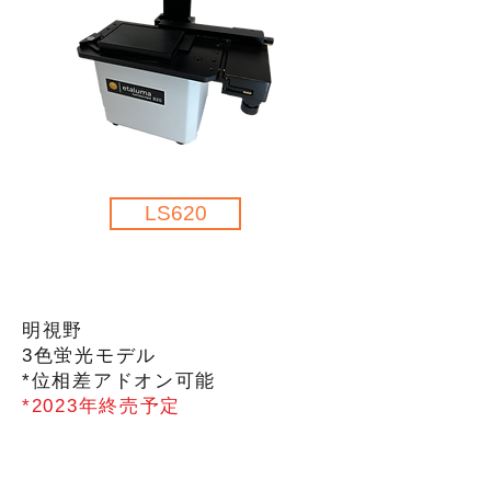
LS620
明視野
3色蛍光
​モデル
​*位相差アドオン可能
*2023
年終売予定