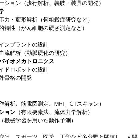
ーション（歩行解析、義肢・装具の開発）
学
応力・変形解析（骨粗鬆症研究など）
的特性（がん細胞の硬さ測定など）
インプラントの設計
血流解析（動脈硬化の研究）
バイオメカトロニクス
イドロボットの設計
外骨格の開発
作解析、筋電図測定、MRI、CTスキャン）
ション
（有限要素法、流体力学解析）
（機械学習を用いた動作予測）
究は、スポーツ、医学、工学など多分野と関連し、人間