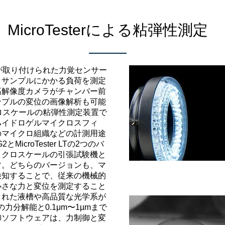
MicroTesterによる粘弾性測定
イヤーが取り付けられた力覚センサー
、サンプルにかかる負荷を測定
高解像度カメラがチャンバー前
ンプルの変位の画像解析も可能
マイクロスケールの粘弾性測定装置で
ハイドロゲルマイクロスフィ
のマイクロ組織などの計測用途
2とMicroTester LTの2つのバ
イクロスケールの引張試験機と
す。どちらのバージョンも、マ
検知することで、従来の機械的
小さな力と変位を測定すること
された液槽や高品質な光学系が
力分解能と0.1μm〜1µmまで
御ソフトウェアは、力制御と変