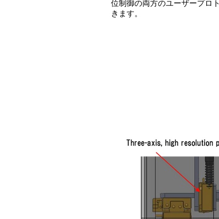
位制御の両方のユーザープロ
きます。