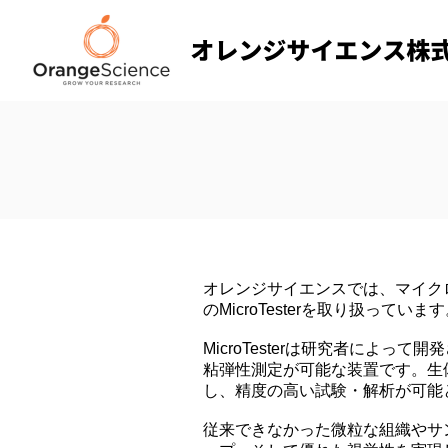
オレンジサイエンスでは、マイク
のMicroTesterを取り扱っていま
MicroTesterは研究者に
粘弾性測定が可能な装置です。生
し、精度の高い試験・解析が可能
従来できなかった微粒な組織やサ