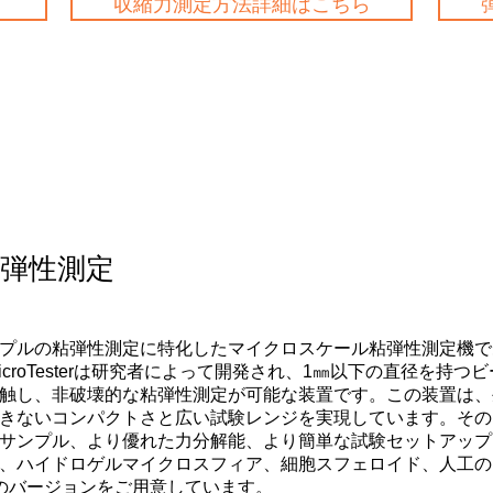
収縮力測定方法詳細はこちら
弾性測定
プルの粘弾性測定に特化したマイクロスケール粘弾性測定機で
す。MicroTesterは研究者によって開発され、1㎜以下の直径を
触し、非破壊的な粘弾性測定が可能な装置です。この装置は、
きないコンパクトさと広い試験レンジを実現しています。その
サンプル、より優れた力分解能、より簡単な試験セットアップ
、ハイドロゲルマイクロスフィア、細胞スフェロイド、人工の
のバージョンをご用意しています。