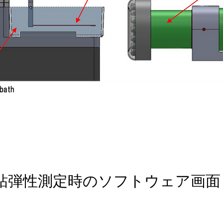
粘弾性測定時のソフトウェア画面