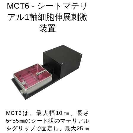
MCT6 - シートマテリ
アル1軸細胞伸展刺激
装置
MCT6は、最大幅10㎜、長さ
5~55㎜のシート状のマテリアル
をグリップで固定し、最大25㎜