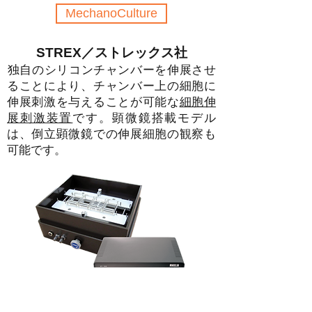
MechanoCulture
STREX／ストレックス社
​独自のシリコンチャンバーを伸展させ
ることにより、チャンバー上の細胞に
伸展刺激を与えることが可能な
細胞伸
展刺激装置
です。顕微鏡搭載モデル
は、倒立顕微鏡での伸展細胞の観察も
可能です。
STBシリーズ