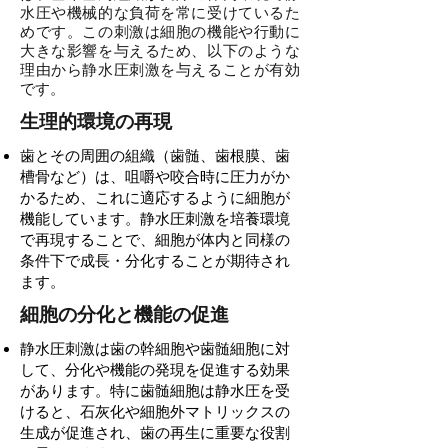
水圧や機械的な負荷を常に受けているた
めです。この刺激は細胞の機能や行動に
大きな影響を与えるため、以下のような
理由から静水圧刺激を与えることが有効
です。
生理的環境の再現
歯とその周囲の組織（歯髄、歯根膜、歯
槽骨など）は、咀嚼や咬合時に圧力がか
かるため、これに適応するように細胞が
機能しています。静水圧刺激を培養環境
で再現することで、細胞が体内と同様の
条件下で成長・分化することが期待され
ます。
細胞の分化と機能の促進
静水圧刺激は歯の幹細胞や歯髄細胞に対
して、分化や機能の発現を促進する効果
があります。特に歯髄細胞は静水圧を受
けると、石灰化や細胞外マトリックスの
生成が促進され、歯の再生に重要な役割