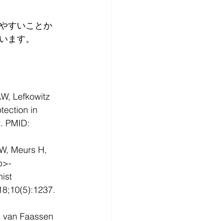
やすいことか
います。
W, Lefkowitz 
ection in 
. PMID: 
W, Meurs H, 
b>-
ist 
18;10(5):1237. 
, van Faassen 