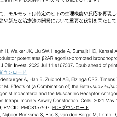
て、モルモットは特定のヒトの生理機能や反応を再現し
験や新たな治療法の開発において重要な役割を果たして
h H, Walker JK, Liu SW, Hegde A, Sumajit HC, Kahsai A
modulator potentiates β2AR agonist-promoted bronchoprot
J Clin Invest. 2023 Jul 11:e167337. Epub ahead of print
Fダウンロード
denburger A, Han B, Zuidhof AB, Elzinga CRS, Timens 
t M. Effects of (a Combination of) the Beta<sub>2</su
onist Indacaterol and the Muscarinic Receptor Antagon
on Intrapulmonary Airway Constriction. Cells. 2021 May 
9; PMCID: PMC8157597. 
PDFダウンロード
 Nijboer-Brinksma S, Bos S, van den Berge M, Lamb D