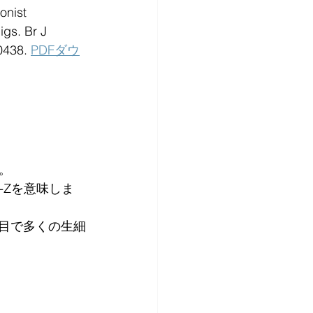
onist 
gs. Br J 
438. 
PDFダウ
。
o-Zを意味しま
2回目で多くの生細