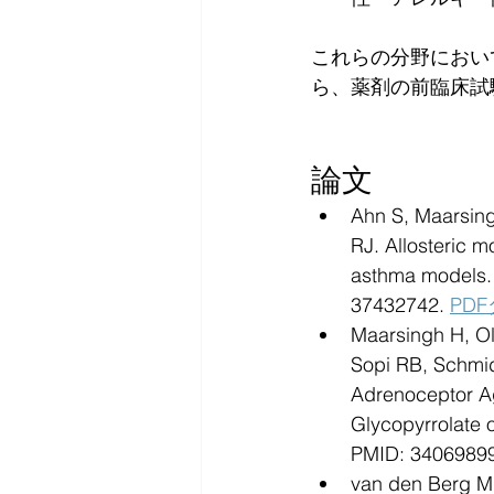
これらの分野におい
ら、薬剤の前臨床試
論文
Ahn S, Maarsing
RJ. Allosteric 
asthma models. 
37432742. 
PD
Maarsingh H, Ol
Sopi RB, Schmid
Adrenoceptor Ag
Glycopyrrolate 
PMID: 3406989
van den Berg M,