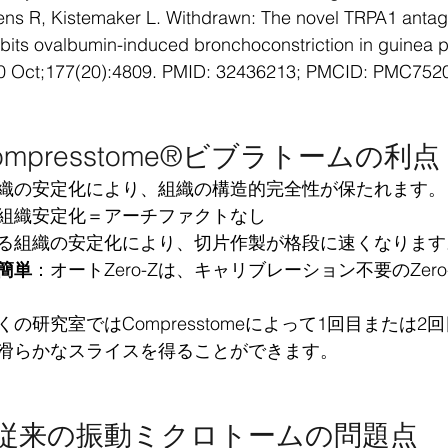
ns R, Kistemaker L. Withdrawn: The novel TRPA1 antag
bits ovalbumin-induced bronchoconstriction in guinea pi
0 Oct;177(20):4809. PMID: 32436213; PMCID: PMC7520
ompresstome®ビブラトームの利点
織の安定化により、組織の構造的完全性が保たれます。
組織安定化＝アーチファクトなし 
る組織の安定化により、切片作製が格段に速くなります
簡単
：オートZero-Zは、キャリブレーション不要のZer
くの研究室ではCompresstomeによって1回目または
滑らかなスライスを得ることができます。
従来の振動ミクロトームの問題点