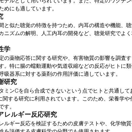
モデルとして用いられています。また、特定のワクチン
ためにも適しています。
究
間と似た聴覚の特徴を持つため、内耳の構造や機能、聴
カニズムの解明、人工内耳の開発など、聴覚研究でよく
性学
定の薬物応答に関する研究や、有害物質の影響を調査す
す。特に腸の蠕動運動や気道収縮などの反応がヒトに類
呼吸器系に対する薬剤の作用評価に適しています。
謝研究
タミンCを自ら合成できないという点でヒトと共通して
に関する研究に利用されています。このため、栄養学や
です。
アレルギー反応研究
レルギー反応を検証するための皮膚テストや、化学物質
性を評価する皮膚科学の分野でも使用されます。