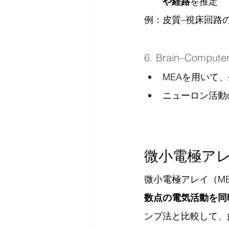
や経路
を推定
例：皮質–視床回路
6. Brain–Comp
MEAを用いて
ニューロン活動
微小電極ア
微小電極アレイ（M
数点の電気活動を同
ンプ法と比較して、