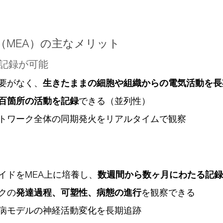
（MEA）の主なメリット
点記録が可能
要がなく、
生きたままの細胞や組織からの電気活動を長
百箇所の活動を記録
できる（並列性）
トワーク全体の同期発火をリアルタイムで観察
イドをMEA上に培養し、
数週間から数ヶ月にわたる記録
クの
発達過程、可塑性、病態の進行
を観察できる
病モデルの神経活動変化を長期追跡