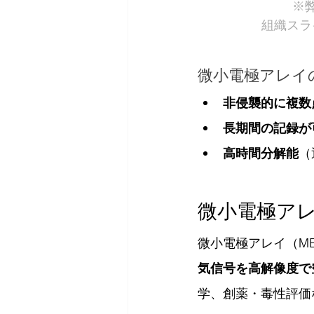
※
組織スラ
微小電極アレイ
非侵襲的に複数
長期間の記録が
高時間分解能
（
微小電極ア
微小電極アレイ（M
気信号を高解像度で
学、創薬・毒性評価