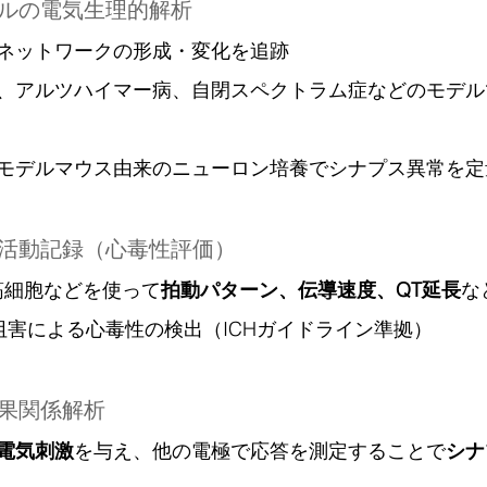
デルの電気生理的解析
ネットワークの形成・変化を追跡
、アルツハイマー病、自閉スペクトラム症などのモデル
モデルマウス由来のニューロン培養でシナプス異常を定
気活動記録（心毒性評価）
心筋細胞などを使って
拍動パターン、伝導速度、QT延長
な
阻害による心毒性の検出（ICHガイドライン準拠）
因果関係解析
電気刺激
を与え、他の電極で応答を測定することで
シナ