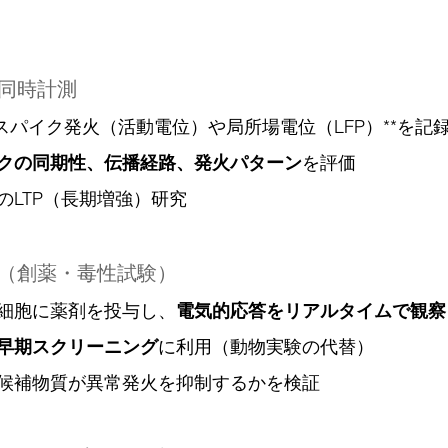
点同時計測
スパイク発火（活動電位）や局所場電位（LFP）**を記
クの同期性、伝播経路、発火パターン
を評価
のLTP（長期増強）研究
価（創薬・毒性試験）
細胞に薬剤を投与し、
電気的応答をリアルタイムで観察
早期スクリーニング
に利用（動物実験の代替）
候補物質が異常発火を抑制するかを検証