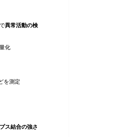
で
異常活動の検
量化
どを測定
プス結合の強さ