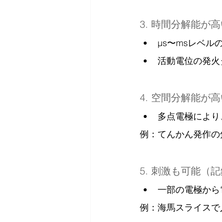
3. 時間分解能が
µs〜msレベル
活動電位の発火
4. 空間分解能が
多点電極により
例：てんかん発作の
5. 刺激も可能（
一部の電極から
例：海馬スライスで