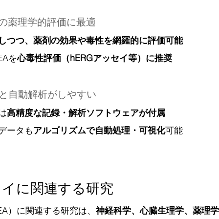
モデルでの薬理学的評価に最適
しつつ、薬剤の効果や毒性を網羅的に評価可能
EAを
心毒性評価（hERGアッセイ等）に推奨
性と自動解析がしやすい
は
高精度な記録・解析ソフトウェアが付属
データも
アルゴリズムで自動処理・可視化
可能
レイに関連する研究
EA）に関連する研究は、
神経科学、心臓生理学、薬理学