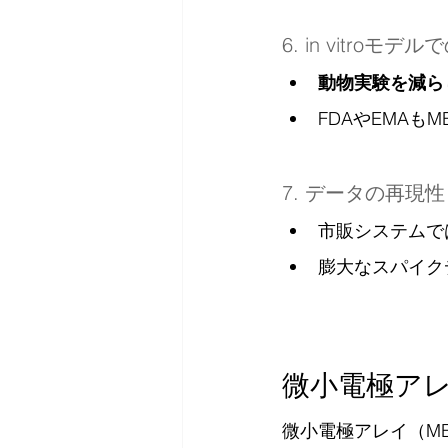
6. in vitro
動物実験を減ら
FDAやEMAもM
7. データの再現
市販システムで
膨大なスパイク
微小電極ア
微小電極アレイ（M