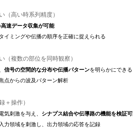
高い（高い時系列精度）
の
高速データ収集が可能
タイミングや伝播の順序を正確に捉えられる
高い（複数の部位を同時観察）
、
信号の空間的な分布や伝播パターン
を明らかにできる
焦点からの波及パターン解析
記録＋操作）
電気刺激を与え、
シナプス結合や伝導路の機能を検証可
入力領域を刺激し、出力領域の応答を記録