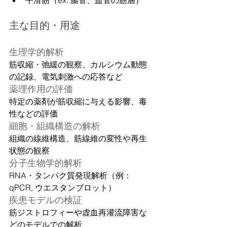
平滑筋（ex. 腸管、血管の筋層）
主な目的・用途
生理学的解析
筋収縮・弛緩の観察、カルシウム動態
の記録、電気刺激への応答など
薬理作用の評価
特定の薬剤が筋収縮に与える影響、毒
性などの評価
細胞・組織構造の解析
組織の線維構造、筋線維の変性や再生
状態の観察
分子生物学的解析
RNA・タンパク質発現解析（例：
qPCR, ウエスタンブロット）
疾患モデルの検証
筋ジストロフィーや虚血再灌流障害な
どのモデルでの解析