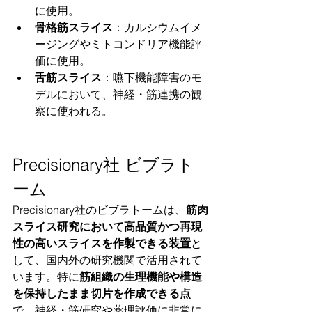
に使用。
骨格筋スライス
：カルシウムイメ
ージングやミトコンドリア機能評
価に使用。
舌筋スライス
：嚥下機能障害のモ
デルにおいて、神経・筋連携の観
察に使われる。
Precisionary社 ビブラト
ーム
Precisionary社のビブラトームは、
筋肉
スライス研究において高品質かつ再現
性の高いスライスを作製できる装置
と
して、国内外の研究機関で活用されて
います。特に
筋組織の生理機能や構造
を保持したまま切片を作成できる点
で、神経・筋研究や薬理評価に非常に