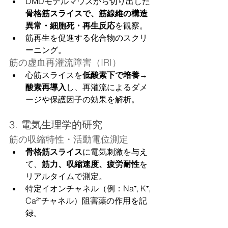
DMDモデルマウスから切り出した
骨格筋スライスで、筋線維の構造
異常・細胞死・再生反応
を観察。
筋再生を促進する化合物のスクリ
ーニング。
筋の虚血再灌流障害（IRI）
心筋スライスを
低酸素下で培養→
酸素再導入
し、再灌流によるダメ
ージや保護因子の効果を解析。
3. 電気生理学的研究
筋の収縮特性・活動電位測定
骨格筋スライス
に電気刺激を与え
て、
筋力、収縮速度、疲労耐性
を
リアルタイムで測定。
特定イオンチャネル（例：Na⁺, K⁺, 
Ca²⁺チャネル）阻害薬の作用を記
録。