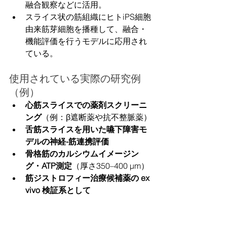
融合観察などに活用。
スライス状の筋組織にヒトiPS細胞
由来筋芽細胞を播種して、融合・
機能評価を行うモデルに応用され
ている。
使用されている実際の研究例
（例）
心筋スライスでの薬剤スクリーニ
ング
（例：β遮断薬や抗不整脈薬）
舌筋スライスを用いた嚥下障害モ
デルの神経-筋連携評価
骨格筋のカルシウムイメージン
グ・ATP測定
（厚さ350–400 µm）
筋ジストロフィー治療候補薬の ex 
vivo 検証系として
応用例