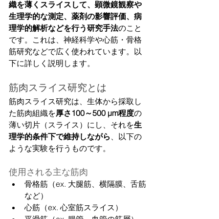
織を薄くスライスして、顕微鏡観察や
生理学的な測定、薬剤の影響評価、病
理学的解析などを行う研究手法
のこと
です。これは、神経科学や心筋・骨格
筋研究などで広く使われています。以
下に詳しく説明します。
筋肉スライス研究とは
筋肉スライス研究は、生体から採取し
た筋肉組織を
厚さ100～500 µm程度
の
薄い切片（スライス）にし、それを
生
理学的条件下で維持しながら
、以下の
ような実験を行うものです。
使用される主な筋肉
骨格筋（ex. 大腿筋、横隔膜、舌筋
など）
心筋（ex. 心室筋スライス）