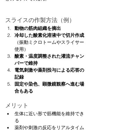
スライスの作製方法（例）
動物の筋肉組織を摘出
冷却した酸素化溶液中で切片作成
（振動ミクロトームやスライサー
使用）
酸素・温度調整された灌流チャン
バーで維持
電気刺激や薬剤投与による応答の
記録
固定や染色、顕微鏡観察へ進む場
合もある
メリット
生体に近い形で筋機能を維持でき
る
薬剤や刺激の反応をリアルタイム