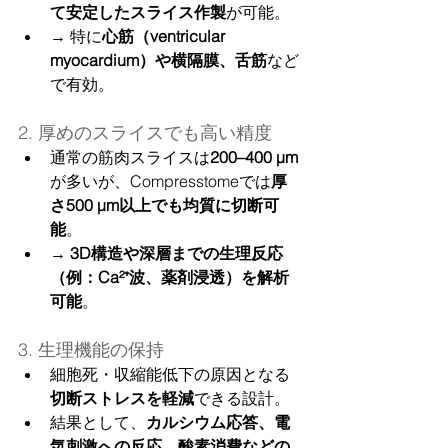
て安定したスライス作製
が可能。
→ 特に
心筋（ventricular 
myocardium）や横隔膜、舌筋
など
で有効。
2. 厚めのスライスでも高い精度
通常の筋肉スライスは
200–400 µm
が多いが、Compresstomeでは
厚
さ500 µm以上でも均質に切断可
能
。
→ 
3D構造や深層までの生理反応
（例：Ca²⁺波、薬剤浸透）を解析
可能
。
3. 生理機能の保持
細胞死・収縮能低下の原因となる
切断ストレスを軽減
できる設計。
結果として、
カルシウム応答、電
気刺激への反応、酸素消費などの