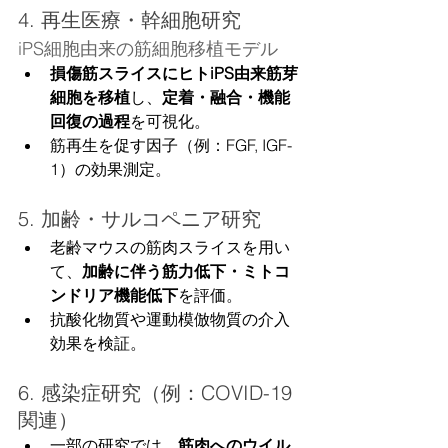
4. 再生医療・幹細胞研究
iPS細胞由来の筋細胞移植モデル
損傷筋スライスにヒトiPS由来筋芽
細胞を移植
し、
定着・融合・機能
回復の過程
を可視化。
筋再生を促す因子（例：FGF, IGF-
1）の効果測定。
5. 加齢・サルコペニア研究
老齢マウスの筋肉スライスを用い
て、
加齢に伴う筋力低下・ミトコ
ンドリア機能低下
を評価。
抗酸化物質や運動模倣物質の介入
効果を検証。
6. 感染症研究（例：COVID-19 
関連）
一部の研究では、
筋肉へのウイル