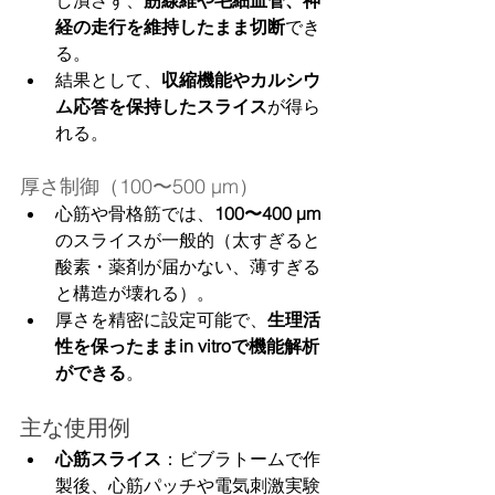
し潰さず、
筋線維や毛細血管、神
経の走行を維持したまま切断
でき
る。
結果として、
収縮機能やカルシウ
ム応答を保持したスライス
が得ら
れる。
厚さ制御（100〜500 µm）
心筋や骨格筋では、
100〜400 µm
のスライスが一般的（太すぎると
酸素・薬剤が届かない、薄すぎる
と構造が壊れる）。
厚さを精密に設定可能で、
生理活
性を保ったままin vitroで機能解析
ができる
。
主な使用例
心筋スライス
：ビブラトームで作
製後、心筋パッチや電気刺激実験