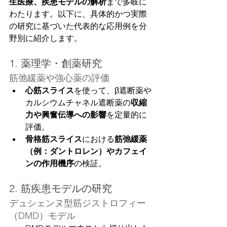
生医療、疾患モデルの解析
まで多岐に
わたります。以下に、具体的かつ実際
の研究に基づいた代表的な応用例を分
野別に紹介します。
1. 薬理学・創薬研究
筋弛緩薬や強心薬の評価
心筋スライス
を使って、β遮断薬や
カルシウムチャネル遮断薬の
収縮
力や興奮伝導への影響
を定量的に
評価。
骨格筋スライス
における
筋弛緩薬
（例：ダントロレン）やカフェイ
ンの作用機序
の検証。
2. 筋疾患モデルの研究
デュシェンヌ型筋ジストロフィー
（DMD）モデル