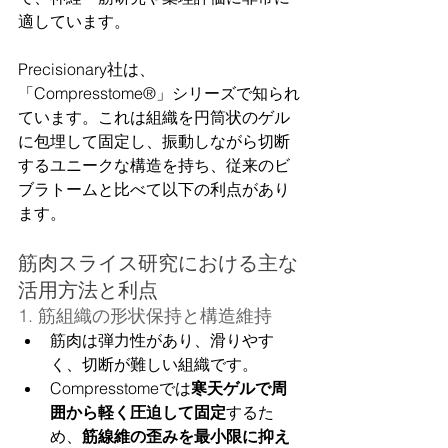
適しています。
Precisionary社は、
「Compresstome®」シリーズで知られ
ています。これは組織を円筒状のゲル
に包埋して固定し、振動しながら切断
するユニークな構造を持ち、従来のビ
ブラトームと比べて以下の利点があり
ます。
筋肉スライス研究における主な
活用方法と利点
1. 筋組織の形状保持と構造維持
筋肉は弾力性があり、滑りやす
く、切断が難しい組織です。
Compresstomeでは
寒天ゲルで周
囲から軽く圧迫して固定
するた
め、
筋線維の歪みを最小限に抑え