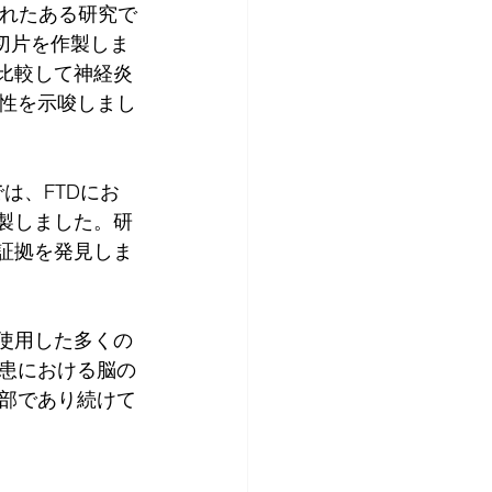
誌に発表されたある研究で
織切片を作製しま
比較して神経炎
性を示唆しまし
研究では、FTDにお
作製しました。研
証拠を発見しま
使用した多くの
患における脳の
部であり続けて