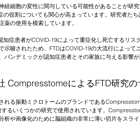
神経細胞の変性に関与している可能性があることが研究
炎症の役割についても関心が高まっています。研究者たちは
症薬の使用を模索しています。
認知症患者がCOVID-19によって重症化し死亡するリス
示唆されたため、FTDはCOVID-19の大流行によって
、パンデミックが認知症患者とその家族に与える影響が
nary社 CompresstomeによるFTD研
れる振動ミクロトームのブランドであるCompressto
関連するいくつかの研究で使用されています。Compresst
分析や画像化のために脳組織の非常に薄い切片をスライ