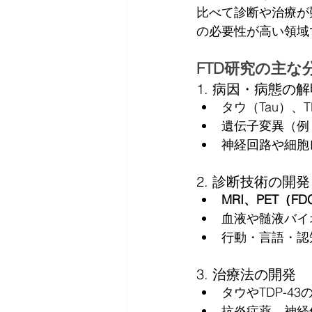
比べて診断や治療が
の必要性が高い領域
FTD研究の主な
1. 病因・病態の
タウ（Tau）、T
遺伝子変異（例
神経回路や細胞
2. 診断技術の開発
MRI、PET（FDG
血液や髄液バイオ
行動・言語・認
3. 治療法の開発
タウやTDP-4
抗炎症薬、神経