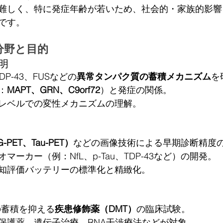
難しく、特に発症年齢が若いため、社会的・家族的影響
です。
分野と目的
解明
DP-43、FUSなどの
異常タンパク質の蓄積メカニズム
を
：
MAPT、GRN、C9orf72
）と発症の関係。
レベルでの変性メカニズムの理解。
-PET、Tau-PET）
などの画像技術による早期診断精度
マーカー（例：NfL、p-Tau、TDP-43など）の開発。
知評価バッテリーの標準化と精緻化。
3の蓄積を抑える
疾患修飾薬（DMT）
の臨床試験。
保護薬、遺伝子治療、RNA干渉療法などが対象。