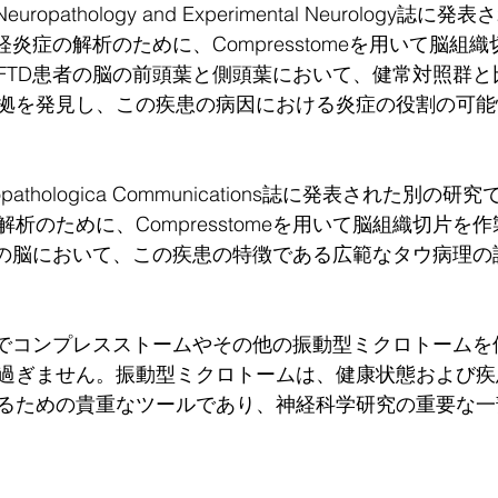
f Neuropathology and Experimental Neurology
経炎症の解析のために、Compresstomeを用いて脳組
FTD患者の脳の前頭葉と側頭葉において、健常対照群と
拠を発見し、この疾患の病因における炎症の役割の可能
ropathologica Communications誌に発表された別の
析のために、Compresstomeを用いて脳組織切片を
者の脳において、この疾患の特徴である広範なタウ病理の
究でコンプレスストームやその他の振動型ミクロトームを
過ぎません。振動型ミクロトームは、健康状態および疾
るための貴重なツールであり、神経科学研究の重要な一