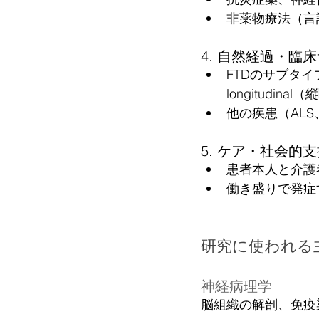
非薬物療法（言
4. 自然経過・臨
FTDのサブタイプ
longitudin
他の疾患（ALS
5. ケア・社会的
患者本人と介護
働き盛りで発症
研究に使われる
神経病理学
脳組織の解剖、免疫