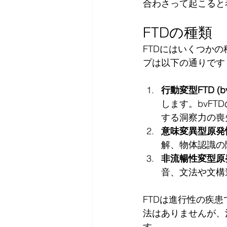
合わさって起こると
FTDの種類
FTDにはいくつか
プは以下の通りです
行動変型FTD (bv
します。bvF
する洞察力の喪
意味変異型原発性
解、物体認識の
非流暢性変型原発
音、文法や文構
FTDは進行性の疾
法はありませんが、
す。