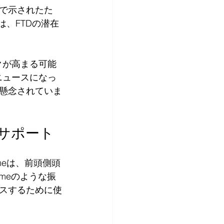
で示されたた
、FTDの潜在
クが高まる可能
ニュースになっ
懸念されていま
究のサポート
meは、前頭側頭
omeのような振
スするために使