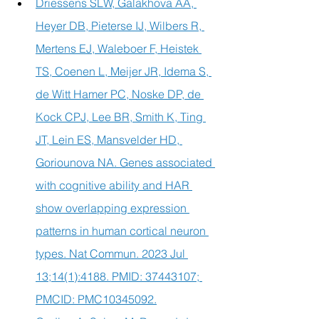
Driessens SLW, Galakhova AA, 
Heyer DB, Pieterse IJ, Wilbers R, 
Mertens EJ, Waleboer F, Heistek 
TS, Coenen L, Meijer JR, Idema S, 
de Witt Hamer PC, Noske DP, de 
Kock CPJ, Lee BR, Smith K, Ting 
JT, Lein ES, Mansvelder HD, 
Goriounova NA. Genes associated 
with cognitive ability and HAR 
show overlapping expression 
patterns in human cortical neuron 
types. Nat Commun. 2023 Jul 
13;14(1):4188. PMID: 37443107; 
PMCID: PMC10345092.