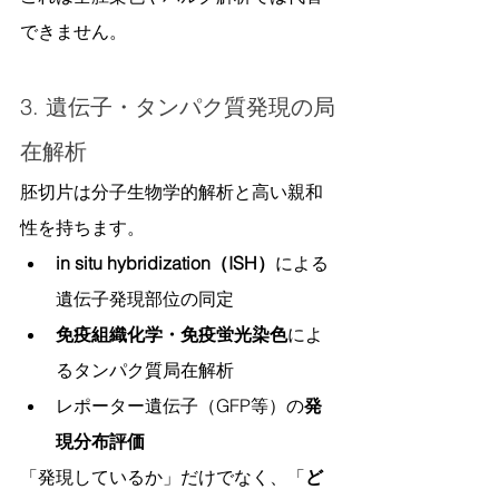
できません。
3. 遺伝子・タンパク質発現の局
在解析
胚切片は分子生物学的解析と高い親和
性を持ちます。
in situ hybridization（ISH）
による
遺伝子発現部位の同定
免疫組織化学・免疫蛍光染色
によ
るタンパク質局在解析
レポーター遺伝子（GFP等）の
発
現分布評価
「発現しているか」だけでなく、「
ど