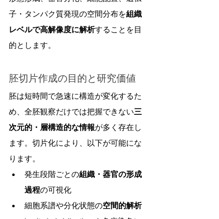
子・タンパク質発現の空間分布を
組織
レベルで高解像度に解析
することを目
的とします。
胚切片作成の目的と研究価値
胚は短時間で急速に構造が変化するた
め、全胚観察だけでは把握できない
三
次元的・層構造的な情報
が多く存在し
ます。切片化により、以下が可能にな
ります。
発生段階ごとの
組織・器官の形成
過程
の可視化
細胞系譜や分化状態の
空間的解析