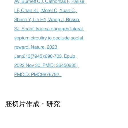
AV, Burnett CJ, Cathomas F, Parise 
LF, Chan KL, Morel C, Yuan C, 
Shimo Y, Lin HY, Wang J, Russo 
SJ. Social trauma engages lateral 
septum circuitry to occlude social 
reward. Nature. 2023 
Jan;613(7945):696-703. Epub 
2022 Nov 30. PMID: 36450985; 
PMCID: PMC9876792. 
胚切片作成・研究