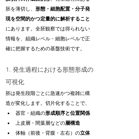
胚を薄切し、
形態・細胞配置・分子発
現を空間的かつ定量的に解析すること
にあります。全胚観察では得られない
情報を、組織レベル・細胞レベルで正
確に把握するための基盤技術です。
1. 発生過程における形態形成の
可視化
胚は発生段階ごとに急速かつ複雑に構
造が変化します。切片化することで、
器官・組織の
形成順序と位置関係
上皮層・間葉層などの
層構造
体軸（前後・背腹・左右）の
立体