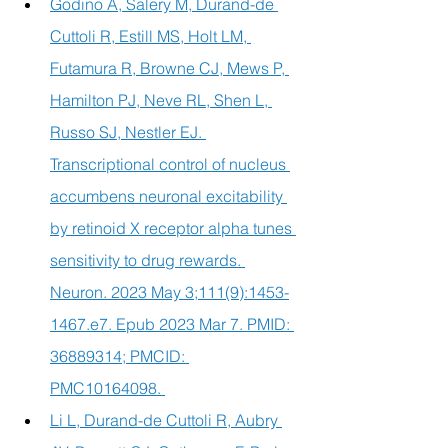
Godino A, Salery M, Durand-de 
Cuttoli R, Estill MS, Holt LM, 
Futamura R, Browne CJ, Mews P, 
Hamilton PJ, Neve RL, Shen L, 
Russo SJ, Nestler EJ. 
Transcriptional control of nucleus 
accumbens neuronal excitability 
by retinoid X receptor alpha tunes 
sensitivity to drug rewards. 
Neuron. 2023 May 3;111(9):1453-
1467.e7. Epub 2023 Mar 7. PMID: 
36889314; PMCID: 
PMC10164098. 
Li L, Durand-de Cuttoli R, Aubry 