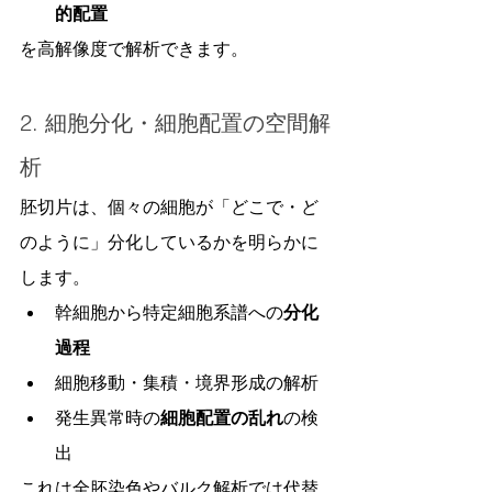
的配置
を高解像度で解析できます。
2. 細胞分化・細胞配置の空間解
析
胚切片は、個々の細胞が「どこで・ど
のように」分化しているかを明らかに
します。
幹細胞から特定細胞系譜への
分化
過程
細胞移動・集積・境界形成の解析
発生異常時の
細胞配置の乱れ
の検
出
これは全胚染色やバルク解析では代替