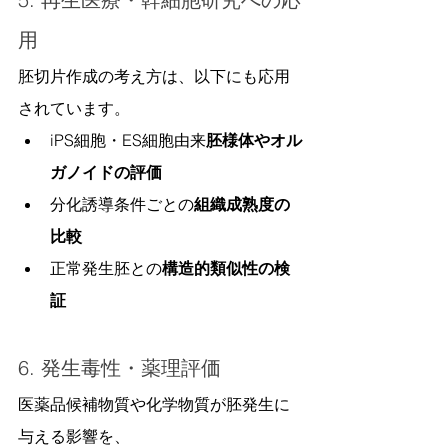
用
胚切片作成の考え方は、以下にも応用
されています。
iPS細胞・ES細胞由来
胚様体やオル
ガノイドの評価
分化誘導条件ごとの
組織成熟度の
比較
正常発生胚との
構造的類似性の検
証
6. 発生毒性・薬理評価
医薬品候補物質や化学物質が胚発生に
与える影響を、