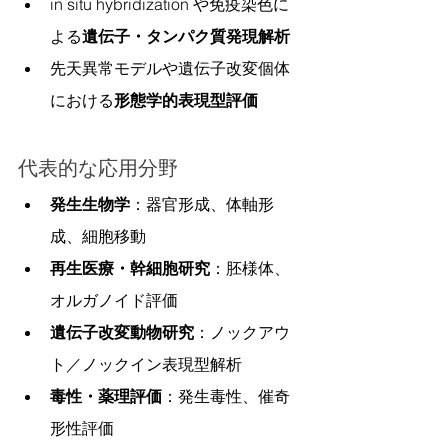
in situ hybridization や免疫染色に
よる
遺伝子・タンパク質発現解析
先天異常モデルや遺伝子改変個体
における
形態学的表現型評価
代表的な応用分野
発生生物学
：器官形成、体軸形
成、細胞移動
再生医療・幹細胞研究
：胚様体、
オルガノイド評価
遺伝子改変動物研究
：ノックアウ
ト／ノックイン表現型解析
毒性・薬理評価
：発生毒性、催奇
形性評価