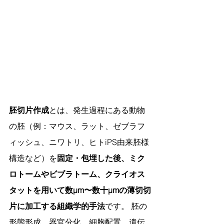
胚切片作成
とは、発生過程にある動物
の胚（例：マウス、ラット、ゼブラフ
ィッシュ、ニワトリ、ヒトiPS由来胚様
構造など）を
固定・包埋した後、ミク
ロトームやビブラトーム、クライオス
タットを用いて数µm〜数十µmの薄切切
片に加工する組織学的手法
です。 胚の
形態形成、器官分化、細胞配置、遺伝