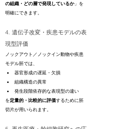
の組織・どの層で発現しているか
」を
明確にできます。
4. 遺伝子改変・疾患モデルの表
現型評価
ノックアウト／ノックイン動物や疾患
モデル胚では、
器官形成の遅延・欠損
組織構造の異常
発生段階依存的な表現型の違い
を
定量的・比較的に評価
するために胚
切片が用いられます。
5. 再生医療・幹細胞研究への応