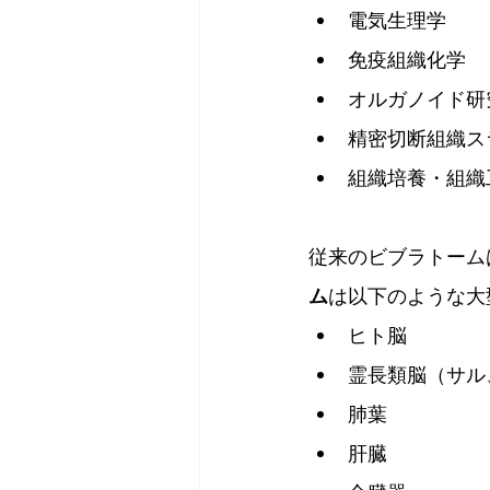
電気生理学
免疫組織化学
オルガノイド研
精密切断組織ス
組織培養・組織
従来のビブラトーム
ム
は以下のような大
ヒト脳
霊長類脳（
サル
肺葉
肝臓