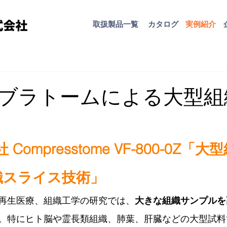
取扱​製品一覧
カタログ
​実例紹介
ブラトームによる大型組
ary社 Compresstome VF-800-0Z
織スライス技術」
再生医療、組織工学の研究では、
大きな組織サンプルを
。特にヒト脳や霊長類組織、肺葉、肝臓などの大型試料