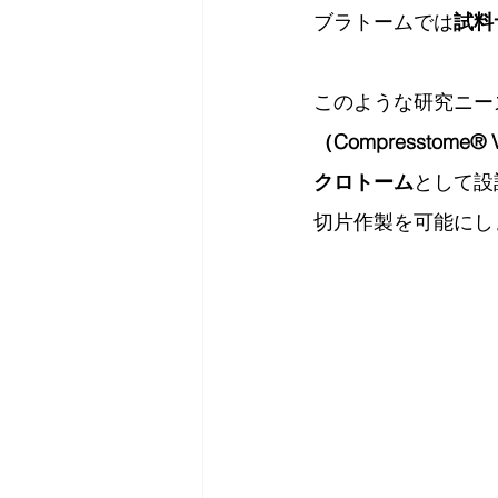
ブラトームでは
試料
このような研究ニーズに
（Compressto
クロトーム
として設
切片作製を可能にし