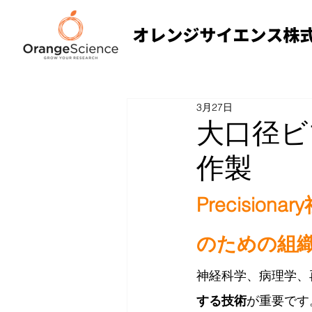
3月27日
大口径ビ
作製
Precision
のための組
神経科学、病理学、
する技術
が重要です