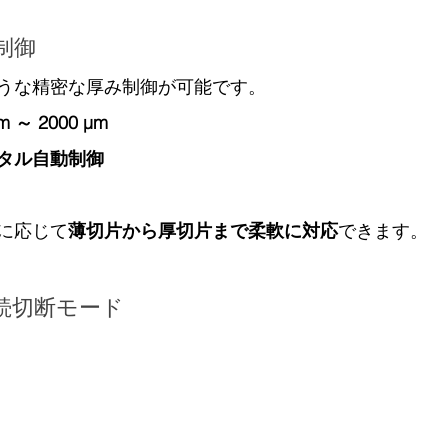
制御
うな精密な厚み制御が可能です。
m ～ 2000 µm
タル自動制御
に応じて
薄切片から厚切片まで柔軟に対応
できます。
連続切断モード