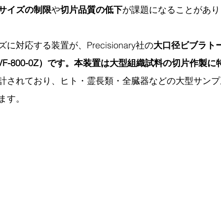
サイズの制限
や
切片品質の低下
が課題になることがあり
対応する装置が、Precisionary社の
大口径ビブラト
me® VF-800-0Z）です。本装置は大型組織試料の切片作
計されており、ヒト・霊長類・全臓器などの大型サンプ
ます。