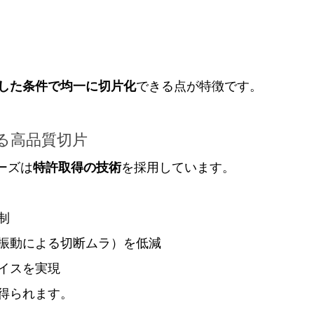
した条件で均一に切片化
できる点が特徴です。
よる高品質切片
リーズは
特許取得の技術
を採用しています。
制
振動による切断ムラ）を低減
イスを実現
得られます。