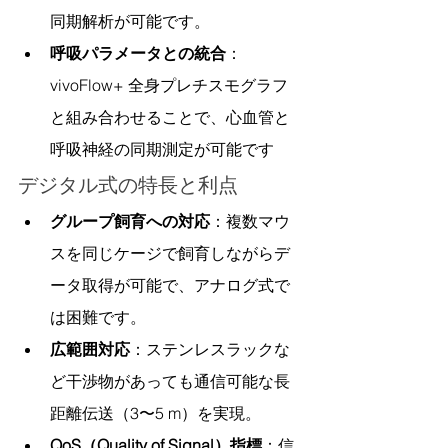
同期解析が可能です。
呼吸パラメータとの統合
：
vivoFlow+ 全身プレチスモグラフ
と組み合わせることで、心血管と
呼吸神経の同期測定が可能です
デジタル式の特長と利点
グループ飼育への対応
：複数マウ
スを同じケージで飼育しながらデ
ータ取得が可能で、アナログ式で
は困難です。
広範囲対応
：ステンレスラックな
ど干渉物があっても通信可能な長
距離伝送（3〜5 m）を実現。
QoS（Quality of Signal）指標
：信