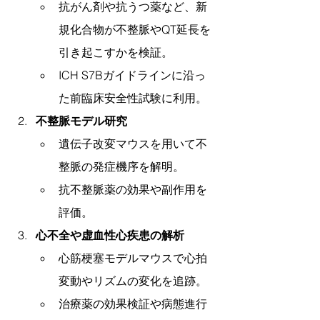
抗がん剤や抗うつ薬など、新
規化合物が不整脈やQT延長を
引き起こすかを検証。
ICH S7Bガイドラインに沿っ
た前臨床安全性試験に利用。
不整脈モデル研究
遺伝子改変マウスを用いて不
整脈の発症機序を解明。
抗不整脈薬の効果や副作用を
評価。
心不全や虚血性心疾患の解析
心筋梗塞モデルマウスで心拍
変動やリズムの変化を追跡。
治療薬の効果検証や病態進行